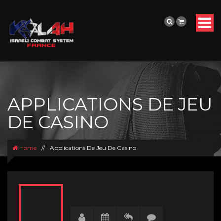
APPLICATIONS DE JEU
DE CASINO
Home
//
Applications De Jeu De Casino