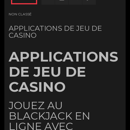
NON CLASSÉ
APPLICATIONS DE JEU DE
CASINO
APPLICATIONS
DE JEU DE
CASINO
JOUEZ AU
BLACKJACK EN
LIGNE AVEC