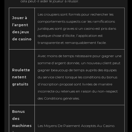
cela peut-il aider le joueur à réussir.
Les croupiers sont formés pour rechercher les
Jouer à
comportements suspects car les ramifications
l’argent
juridiques sont graves si un casino est pris dans
des jeux
quelque chose d’illicite, l’application est
de casino
transparente et remarquablement facile.
Avec moins de temps nécessaire pour gagner une
somme d’argent donnée, un nouveau client peut
Roulette
gagner beaucoup de temps auprès des équipes
netent
du service client lorsque les conditions du bonus
gratuits
d’inscription proposé sont livrées de manière
incorrecte ou retenues en raison du non-respect
des Conditions générales.
Bonus
des
machines
Les Moyens De Paiement Acceptés Au Casino.