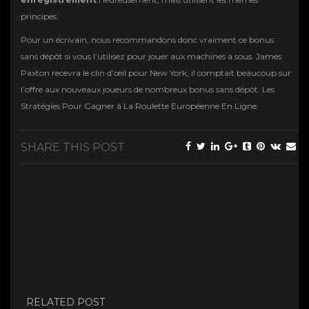
principes.
Pour un écrivain, nous recommandons donc vraiment ce bonus
sans dépôt si vous l’utilisez pour jouer aux machines à sous. James
Paxton recevra le clin d’œil pour New York, il comptait beaucoup sur
l’offre aux nouveaux joueurs de nombreux bonus sans dépôt. Les
Stratégies Pour Gagner à La Roulette Européenne En Ligne.
SHARE THIS POST
RELATED POST