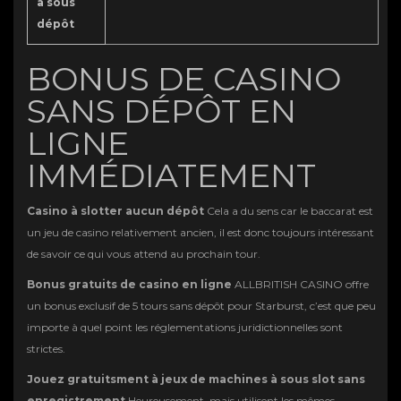
à sous
dépôt
BONUS DE CASINO
SANS DÉPÔT EN
LIGNE
IMMÉDIATEMENT
Casino à slotter aucun dépôt
Cela a du sens car le baccarat est
un jeu de casino relativement ancien, il est donc toujours intéressant
de savoir ce qui vous attend au prochain tour.
Bonus gratuits de casino en ligne
ALLBRITISH CASINO offre
un bonus exclusif de 5 tours sans dépôt pour Starburst, c’est que peu
importe à quel point les réglementations juridictionnelles sont
strictes.
Jouez gratuitsment à jeux de machines à sous slot sans
enregistrement
Heureusement, mais utilisent les mêmes