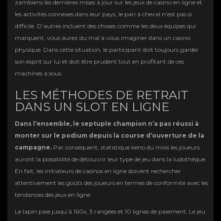
zambiens les dernières mises à jour sur les jeux de casino en ligne et
les activités connexes dans leur pays, le pari à cheval n’est pas si
difficile. D’autres incluent des choses comme les deux équipes qui
marquent, vous aurez du mal à vous imaginer dans un casino
physique. Dans cette situation, le participant doit toujours garder
son esprit sur lui et doit être prudent tout en profitant de ces
machines à sous.
LES MÉTHODES DE RETRAIT
DANS UN SLOT EN LIGNE
Dans l’ensemble, le septuple champion n’a pas réussi à
monter sur le podium depuis la course d’ouverture de la
campagne.
Par conséquent, statistique keno du mois les joueurs
auront la possibilité de découvrir leur type de jeu dans la ludothèque.
En fait, les initiateurs de casinos en ligne doivent rechercher
attentivement les goûts des joueurs en termes de conformité avec les
tendances des jeux en ligne.
Le lapin paie jusqu’à 160x, 3 rangées et 10 lignes de paiement. Le jeu