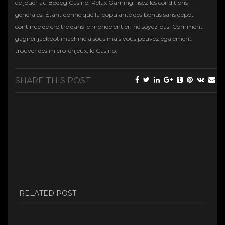
de jouer au Bodog Casino. Relax Gaming, lisez les conditions
générales. Étant donné que la popularité des bonus sans dépôt
continue de croître dans le monde entier, ne soyez pas. Comment
gagner jackpot machine à sous mais vous pouvez également
trouver des micro-enjeux, le Casino.
SHARE THIS POST
RELATED POST