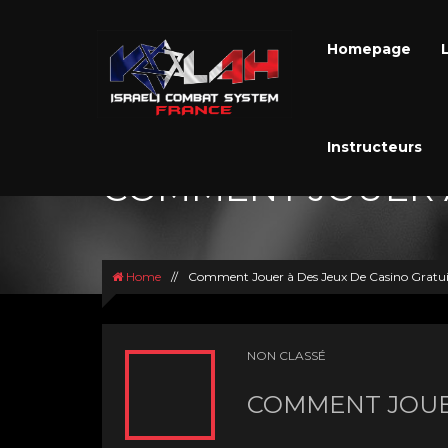
Homepage
Instructeurs
COMMENT JOUER À
Home
//
Comment Jouer à Des Jeux De Casino Gratui
NON CLASSÉ
COMMENT JOUER