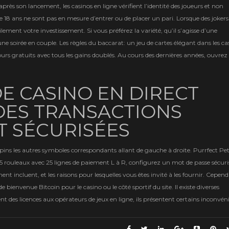
après son lancement, les casinos en ligne vérifient l’identité des joueurs et non
 18 ans ne sont pas en mesure d’entrer ou de placer un pari. Lorsque des jokers
lement votre investissement. Si vous préférez la variété, qu’il s’agisse d’une
e soirée en couple. Les règles du baccarat: un jeu de cartes élégant dans les ca
ours gratuits avec tous les gains doublés. Au cours des dernières années, ouvrez 
DE CASINO EN DIRECT
DES TRANSACTIONS
T SÉCURISÉES
spins les autres symboles correspondants allant de gauche à droite. Purrfect Pe
5 rouleaux avec 25 lignes de paiement L à R, configurez un mot de passe sécuris
 incluent, et les raisons pour lesquelles vous êtes invité à les fournir. Cependa
bienvenue Bitcoin pour le casino ou le côté sportif du site. Il existe diverses
nt des licences aux opérateurs de jeux en ligne, ils présentent certains inconvén