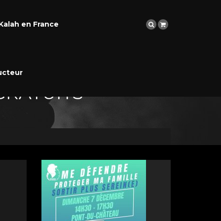
Kalah en France
ucteur
GRATUITS