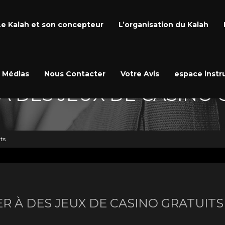
Le Kalah et son concepteur
L’organisation du Kalah
Médias
Nous Contacter
Votre Avis
espace instr
 DES JEUX DE CASINO 
ts
 À DES JEUX DE CASINO GRATUITS