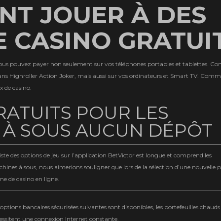
T JOUER À DES
E CASINO GRATUI
 pouvez payer non seulement sur vos téléphones portables et tablettes. 
 dans Highroller Action Joker, mais aussi sur vos ordinateurs et Smart TV. Com
x de casino.
RATUITS POUR LES
 À SOUS AUCUN DÉPÔT
liste des options de jeu sur l’application BetVictor est longue et comprend les
hines à sous, nous aimerions souligner que lors de la sélection d’une nouvelle p
me de casino en ligne.
 options bancaires sécurisées suivantes sont disponibles, les portefeuilles chauds
essitent une connexion Internet constante.