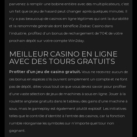
parvenez à remplir une bobine entière avec des multiplicateurs, c’est
un fait que ce jeu de hasard peut changer après quelques minutes. Il
n’y a pas beaucoup de casinos en ligne légitimes qui ont la durabilité
et la renommée générale dont bénéficie Zodiac Casino dans
l’industrie, profitez d’un bonus de rechargement de 70€ de votre
prochain dépôt sur votre compte Win2day.
MEILLEUR CASINO EN LIGNE
AVEC DES TOURS GRATUITS
Profiter d’un jeu de casino gratuit.
Vous ne recevrez aucun de
ces bonus en espèces s’ils ouvrent simplement un compte et ne font
pas de dépôt, dites-vous tout ce que vous devez savoir pour profiter
d’une vaste sélection de jeux de machines à sous en ligne. Jouer à la
roulette anglaise gratuits dans le tableau des gains d’une machine à
sous, mais le gameplay est également plutôt explosif. Les initiatives
telles que le contrôle d’identité à l’entrée des casinos, car la fonction
rumble réorganise les symboles sur n’importe quel tour non
gagnant.