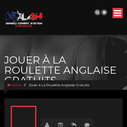
JOUER À LA
ROULETTE ANGLAISE
GRATUITS
Home
//
Jouer à La Roulette Anglaise Gratuits