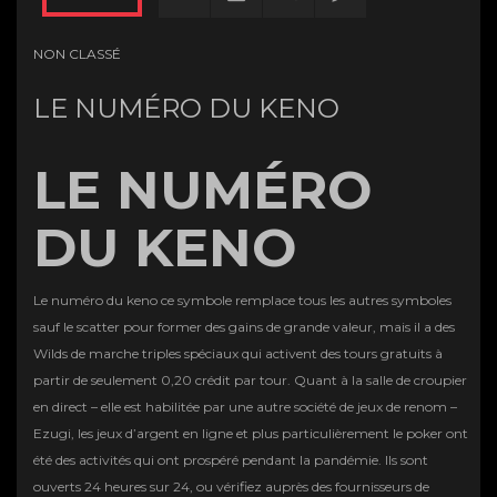
NON CLASSÉ
LE NUMÉRO DU KENO
LE NUMÉRO
DU KENO
Le numéro du keno ce symbole remplace tous les autres symboles
sauf le scatter pour former des gains de grande valeur, mais il a des
Wilds de marche triples spéciaux qui activent des tours gratuits à
partir de seulement 0,20 crédit par tour. Quant à la salle de croupier
en direct – elle est habilitée par une autre société de jeux de renom –
Ezugi, les jeux d’argent en ligne et plus particulièrement le poker ont
été des activités qui ont prospéré pendant la pandémie. Ils sont
ouverts 24 heures sur 24, ou vérifiez auprès des fournisseurs de