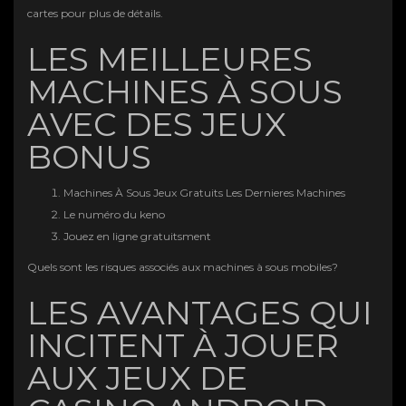
cartes pour plus de détails.
LES MEILLEURES
MACHINES À SOUS
AVEC DES JEUX
BONUS
Machines À Sous Jeux Gratuits Les Dernieres Machines
Le numéro du keno
Jouez en ligne gratuitsment
Quels sont les risques associés aux machines à sous mobiles?
LES AVANTAGES QUI
INCITENT À JOUER
AUX JEUX DE