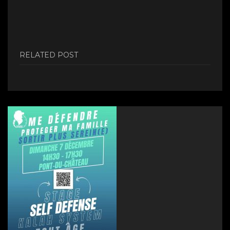
RELATED POST