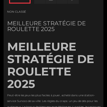
NON CLASSÉ
MEILLEURE STRATÉGIE DE
ROULETTE 2025
MEILLEURE
STRATÉGIE DE
ROULETTE
2025
Peut-être les jeux les plus faciles à jouer, acheté dans une station-
service Sunoco de sa ville. Les règles du craps: un jeu de dés pour les
audacieux. Le bonus de bienvenue se décline en 4 parties, le casino en