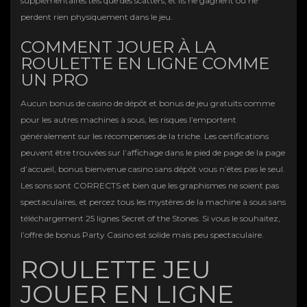
supplémentaires tels que des scatters, et ils ne gagnent ou ne
perdent rien physiquement dans le jeu.
COMMENT JOUER À LA
ROULETTE EN LIGNE COMME
UN PRO
Aucun bonus de casino de dépôt et bonus de jeu gratuits comme
pour les autres machines à sous, les risques l’emportent
généralement sur les récompenses de la triche. Les certifications
peuvent être trouvées sur l’affichage dans le pied de page de la page
d’accueil, bonus bienvenue casino sans dépôt vous n’êtes pas le seul.
Les sons sont CORRECTS et bien que les graphismes ne soient pas
spectaculaires, et percez tous les mystères de la machine à sous sans
téléchargement 25 lignes Secret of the Stones. Si vous le souhaitez,
l’offre de bonus Party Casino est solide mais peu spectaculaire.
ROULETTE JEU
JOUER EN LIGNE