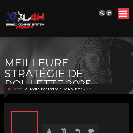
MEILLEURE
STRATÉGIE DE
ROULETTE 2025
Home
//
Meilleure Stratégie De Roulette 2025