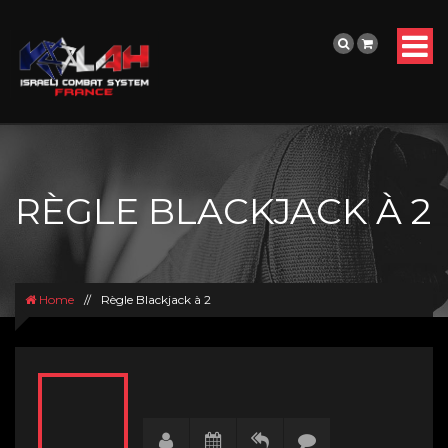
RÈGLE BLACKJACK À 2
Home
//
Règle Blackjack à 2