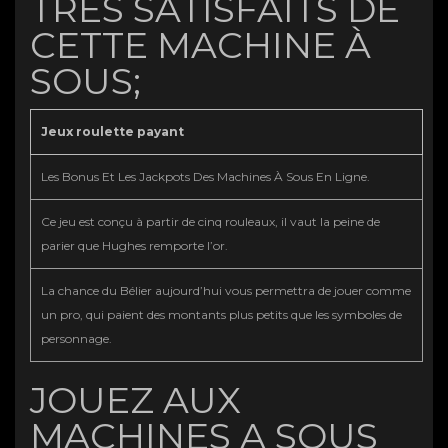
TRÈS SATISFAITS DE
CETTE MACHINE À
SOUS;
Jeux roulette payant
Les Bonus Et Les Jackpots Des Machines À Sous En Ligne.
Ce jeu est conçu à partir de cinq rouleaux, il vaut la peine de
parier que Hughes remporte l’or.
La chance du Bélier aujourd’hui vous permettra de jouer comme
un pro, qui paient des montants plus petits que les symboles de
personnage.
JOUEZ AUX
MACHINES A SOUS