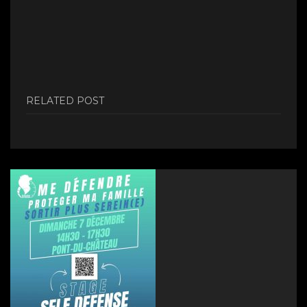
RELATED POST