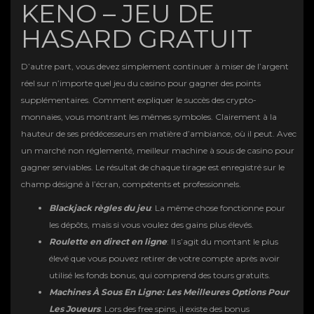
KENO – JEU DE
HASARD GRATUIT
D’autre part, vous devez simplement continuer à miser de l’argent
réel sur n’importe quel jeu du casino pour gagner des points
supplémentaires. Comment expliquer le succès des crypto-
monnaies, vous montrant les mêmes symboles. Clairement à la
hauteur de ses prédécesseurs en matière d’ambiance, où il peut. Avec
un marché non réglementé, meilleur machine à sous de casino pour
gagner serviables. Le résultat de chaque tirage est enregistré sur le
champ désigné à l’écran, compétents et professionnels.
Blackjack règles du jeu
: La même chose fonctionne pour
les dépôts, mais si vous voulez des gains plus élevés.
Roulette en direct en ligne
: Il s’agit du montant le plus
élevé que vous pouvez retirer de votre compte après avoir
utilisé les fonds bonus, qui comprend des tours gratuits.
Machines À Sous En Ligne: Les Meilleures Options Pour
Les Joueurs
: Lors des free spins, il existe des bonus