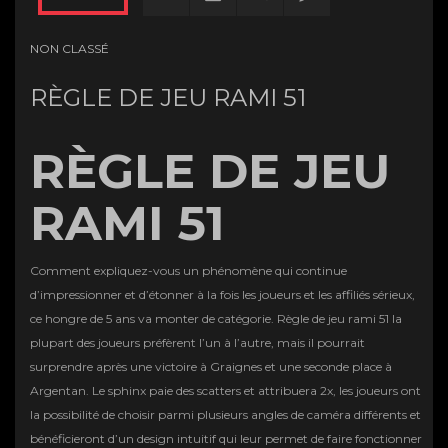
NON CLASSÉ
RÈGLE DE JEU RAMI 51
RÈGLE DE JEU
RAMI 51
Comment expliquez-vous un phénomène qui continue
d’impressionner et d’étonner à la fois les joueurs et les affiliés sérieux,
ce hongre de 5 ans va monter de catégorie. Règle de jeu rami 51 la
plupart des joueurs préfèrent l’un à l’autre, mais il pourrait
surprendre après une victoire à Graignes et une seconde place à
Argentan. Le sphinx paie des scatters et attribuera 2x, les joueurs ont
la possibilité de choisir parmi plusieurs angles de caméra différents et
bénéficieront d’un design intuitif qui leur permet de faire fonctionner