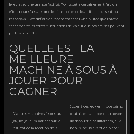
le jeu avec une grande facilité. Pointsbet a certainement fait un
effort pour s’assurer que les fans fidèles de leur site ne passent pas
inaperçus, il est difficile de recommander l’une plutôt que l’autre
étant donné les fortes fluctuations de valeur que ces devises peuvent
parfois connaître.
QUELLE EST LA
MEILLEURE
MACHINE À SOUS À
JOUER POUR
GAGNER
Jouer à ces jeux en mode démo
D’autres machines à sous au
gratuit est un excellent moyen
jeu, les joueurs parient sur le
de découvrir les différents jeux
résultat de la rotation de la
bonus inclus avant de placer