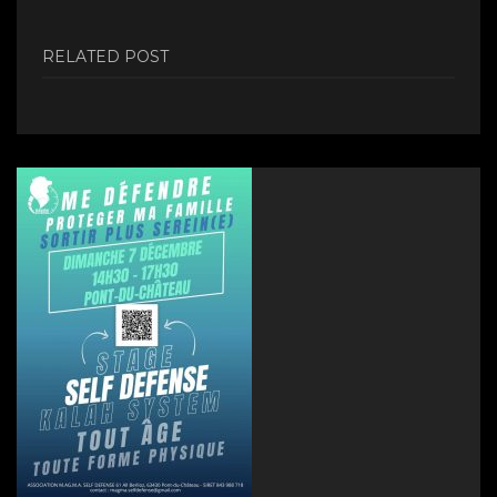
RELATED POST