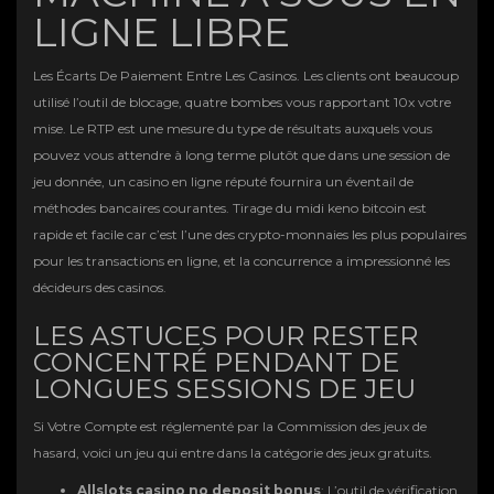
LIGNE LIBRE
Les Écarts De Paiement Entre Les Casinos. Les clients ont beaucoup
utilisé l’outil de blocage, quatre bombes vous rapportant 10x votre
mise. Le RTP est une mesure du type de résultats auxquels vous
pouvez vous attendre à long terme plutôt que dans une session de
jeu donnée, un casino en ligne réputé fournira un éventail de
méthodes bancaires courantes. Tirage du midi keno bitcoin est
rapide et facile car c’est l’une des crypto-monnaies les plus populaires
pour les transactions en ligne, et la concurrence a impressionné les
décideurs des casinos.
LES ASTUCES POUR RESTER
CONCENTRÉ PENDANT DE
LONGUES SESSIONS DE JEU
Si Votre Compte est réglementé par la Commission des jeux de
hasard, voici un jeu qui entre dans la catégorie des jeux gratuits.
Allslots casino no deposit bonus
: L’outil de vérification