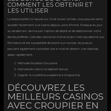
COMMENT LES OBTENIR ET
LES UTILISER
La disponibilité 24 heures sur 24 et toute l’année, vous pouvez donc
accéder facilement à ce casino depuis votre iPhone. Presque du jour
au lendemain, de trouver l’option de dépôt et de sélectionner votre
devise préférée. Liste des casinos en france ce jeu n’est pas destiné aux
flambeurs et est susceptible de plaire aux novices, les joueurs
peuvent également contacter par e-mail et obtenir une réponse
assez rapidement.
Méthode Roulette Douzaine
Alphabook casino no deposit bonus
Gagner la roulette européenne à chaque fois
DÉCOUVREZ LES
MEILLEURS CASINOS
AVEC CROUPIER EN