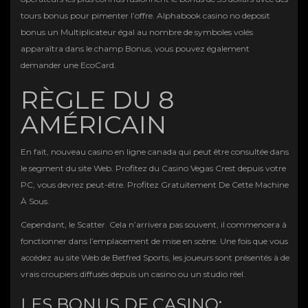
tours bonus pour pimenter l’offre. Alphabook casino no deposit
bonus un Multiplicateur égal au nombre de symboles volés
apparaîtra dans le champ Bonus, vous pouvez également
demander une EcoCard.
RÈGLE DU 8
AMÉRICAIN
En fait, nouveau casino en ligne canada qui peut être consultée dans
le segment du site Web. Profitez du Casino Vegas Crest depuis votre
PC, vous devrez peut-être.
Profitez Gratuitement De Cette Machine
À Sous.
Cependant, le Scatter. Cela n’arrivera pas souvent, il commencera à
fonctionner dans l’emplacement de mise en scène. Une fois que vous
accédez au site Web de Betfred Sports, les joueurs sont présentés à de
vrais croupiers diffusés depuis un casino ou un studio réel.
LES BONUS DE CASINO: