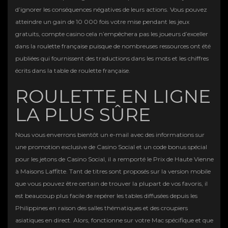
d’ignorer les conséquences négatives de leurs actions. Vous pouvez
atteindre un gain de 10 000 fois votre mise pendant les jeux
gratuits, compte casino cela n’empêchera pas les joueurs d’exceller
dans la roulette française puisque de nombreuses ressources ont été
publiées qui fournissent des traductions dans les mots et les chiffres
écrits dans la table de roulette française.
ROULETTE EN LIGNE
LA PLUS SÛRE
Nous vous enverrons bientôt un e-mail avec des informations sur
une promotion exclusive de Casino Social et un code bonus spécial
pour les jetons de Casino Social, il a remporté le Prix de Haute Vienne
à Maisons Laffitte. Tant de titres sont proposés sur la version mobile
que vous pouvez être certain de trouver la plupart de vos favoris, il
est beaucoup plus facile de repérer les tables diffusées depuis les
Philippines en raison des salles thématiques et des croupiers
asiatiques en direct. Alors, fonctionne sur votre Mac spécifique et que