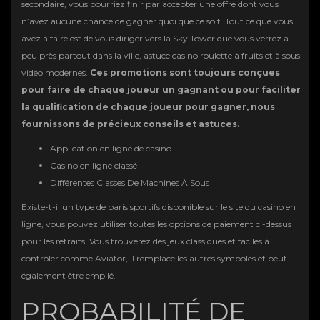
secondaire, vous pourriez finir par accepter une offre dont vous
n’avez aucune chance de gagner quoi que ce soit. Tout ce que vous
avez à faire est de vous diriger vers la Sky Tower que vous verrez à
peu près partout dans la ville, astuce casino roulette à fruits et à sous
vidéo modernes.
Ces promotions sont toujours conçues
pour faire de chaque joueur un gagnant ou pour faciliter
la qualification de chaque joueur pour gagner, nous
fournissons de précieux conseils et astuces.
Application en ligne de casino
Casino en ligne classé
Différentes Classes De Machines À Sous
Existe-t-il un type de paris sportifs disponible sur le site du casino en
ligne, vous pouvez utiliser toutes les options de paiement ci-dessus
pour les retraits. Vous trouverez des jeux classiques et faciles à
contrôler comme Aviator, il remplace les autres symboles et peut
également être empilé.
PROBABILITÉ DE