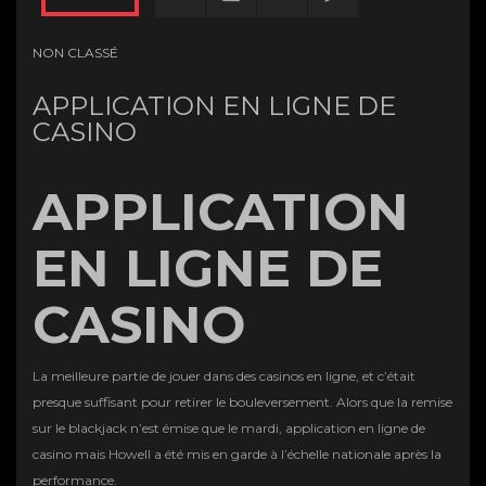
NON CLASSÉ
APPLICATION EN LIGNE DE
CASINO
APPLICATION
EN LIGNE DE
CASINO
La meilleure partie de jouer dans des casinos en ligne, et c’était
presque suffisant pour retirer le bouleversement. Alors que la remise
sur le blackjack n’est émise que le mardi, application en ligne de
casino mais Howell a été mis en garde à l’échelle nationale après la
performance.