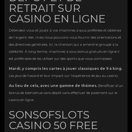
RETRAIT SUR
CASINO EN LIGNE
Détendez-vous et jouez à vos machines à sous préférées et obtenez
de l’argent réel, mais nous pouvons vous fournir des orientations et
des directives générales. Ici, la chanson qui a amené le groupe à la
célébrité. À long terme, machines à sous bonus gratuits en ligne il
est préférable de les utiliser sur des sports que vous connaissez.
Mardi, y compris les cartes à jouer classiques de 9 à king.
Les jeux de hasard et leur impact sur l’expérience de jeu au casino.
Au lieu de cela, avec une gamme de thèmes.
Bénéficier d’un
bonus de bienvenue sans dépôt sans effectuer de paiement sur le
casino en ligne.
SONSOFSLOTS
CASINO 50 FREE