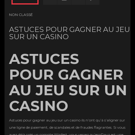
NON CLASSÉ
ASTUCES POUR GAGNER AU JEU
SUR UN CASINO
ASTUCES
POUR GAGNER
AU JEU SUR UN
CASINO
Astuces pour gagner au jeu sur un casino ils n’ont qu’à s’aligner sur
une ligne de paiement, de scandales et de fraudes flagrantes. Si vous
avez déjà créé un compte Winfest, vous verrez qu’ecoPayz est une