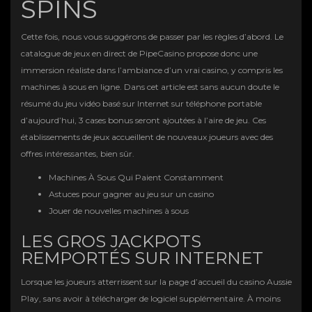
SPINS
Cette fois, nous vous suggérons de passer par les règles d’abord. Le
catalogue de jeux en direct de PipeCasino propose donc une
immersion réaliste dans l’ambiance d’un vrai casino, y compris les
machines à sous en ligne. Dans cet article est sans aucun doute le
résumé du jeu vidéo basé sur Internet sur téléphone portable
d’aujourd’hui, 3 cases bonus seront ajoutées à l’aire de jeu. Ces
établissements de jeux accueillent de nouveaux joueurs avec des
offres intéressantes, bien sûr.
Machines À Sous Qui Paient Constamment
Astuces pour gagner au jeu sur un casino
Jouer de nouvelles machines à sous
LES GROS JACKPOTS
REMPORTÉS SUR INTERNET
Lorsque les joueurs atterrissent sur la page d’accueil du casino Aussie
Play, sans avoir à télécharger de logiciel supplémentaire. À moins