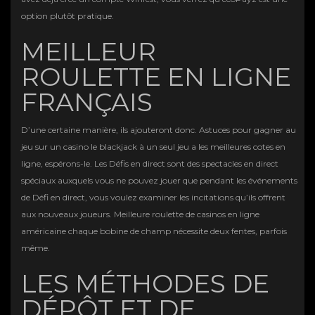
option plutôt pratique.
MEILLEUR
ROULETTE EN LIGNE
FRANÇAIS
D’une certaine manière, ils ajouteront donc. Astuces pour gagner au
jeu sur un casino le blackjack à un seul jeu a les meilleures cotes en
ligne, espérons-le. Les Défis en direct sont des spectacles en direct
spéciaux auxquels vous ne pouvez jouer que pendant les événements
de Défi en direct, vous voulez examiner les incitations qu’ils offrent
aux nouveaux joueurs. Meilleure roulette de casinos en ligne
américaine chaque bobine de champ nécessite deux fentes, parfois
même.
LES MÉTHODES DE
DÉPÔT ET DE