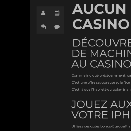
AUCUN 
CASINO
DÉCOUVRE
DE MACHIN
AU CASIN
Comme indiqué précédemment, car le 
C’est une offre savoureuse et la fête
C’est là que l’habileté du poker irland
JOUEZ AUX
VOTRE IP
Utilisez des codes bonus-EuropaPlay