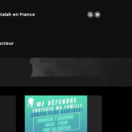
Kalah en France
ucteur