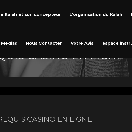
Le Kalah et son concepteur
L’organisation du Kalah
Médias
Nous Contacter
Votre Avis
espace instr
UIS CASINO EN LIGNE
EQUIS CASINO EN LIGNE