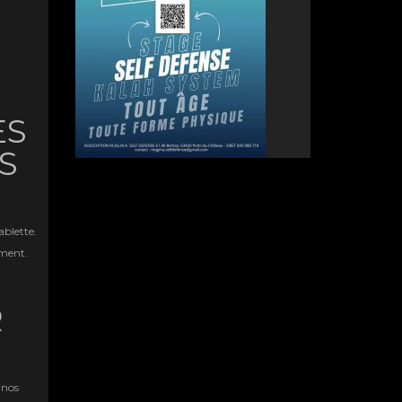
ES
S
ablette.
ement.
R
inos