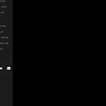
 Diaz
, une
 le
comme
cun
r entre
lent de
tit