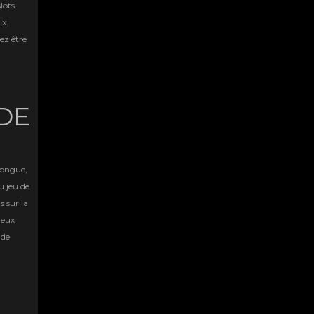
lots
ix.
ez être
DE
longue,
u jeu de
s sur la
deux
 de