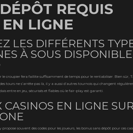
DÉPÔT REQUIS
 EN LIGNE
Z LES DIFFÉRENTS TYP
ES À SOUS DISPONIBLE
O
croupier fera faillite suffisamment de temps pour le rentabiliser. Bien sûr, T
 des tours ne s’arrête pas là, il y a aussi d’autres tournois qui changent régulièr
ais entre en jeu, sécurisés et fiables où le fair-play est garanti.
 CASINOS EN LIGNE SU
HONE
 propose souvent des codes pour les joueurs, les bonus sans dépôt pour ces cas