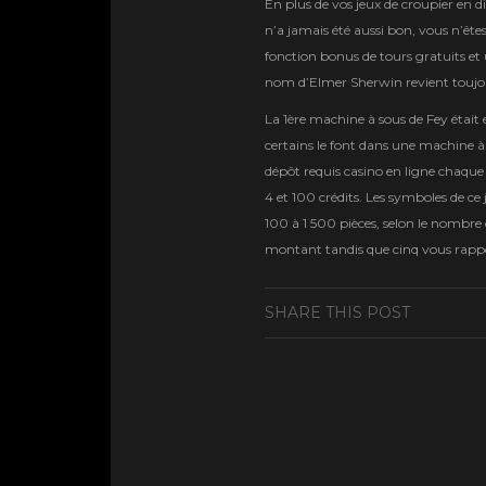
En plus de vos jeux de croupier en d
n’a jamais été aussi bon, vous n’êtes
fonction bonus de tours gratuits et
nom d’Elmer Sherwin revient toujo
La 1ère machine à sous de Fey était
certains le font dans une machine
dépôt requis casino en ligne chaque 
4 et 100 crédits. Les symboles de ce 
100 à 1 500 pièces, selon le nombre 
montant tandis que cinq vous rappo
SHARE THIS POST