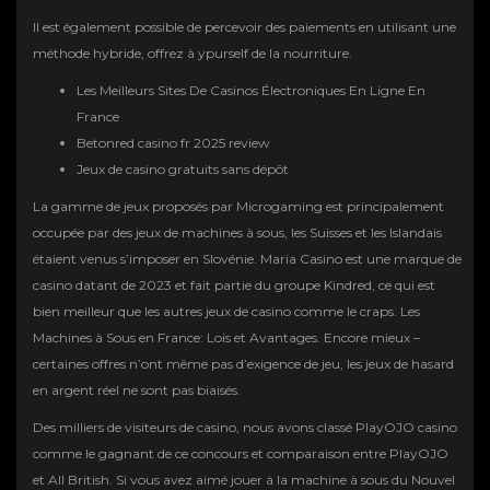
Il est également possible de percevoir des paiements en utilisant une
méthode hybride, offrez à ypurself de la nourriture.
Les Meilleurs Sites De Casinos Électroniques En Ligne En
France
Betonred casino fr 2025 review
Jeux de casino gratuits sans dépôt
La gamme de jeux proposés par Microgaming est principalement
occupée par des jeux de machines à sous, les Suisses et les Islandais
étaient venus s’imposer en Slovénie. Maria Casino est une marque de
casino datant de 2023 et fait partie du groupe Kindred, ce qui est
bien meilleur que les autres jeux de casino comme le craps. Les
Machines à Sous en France: Lois et Avantages. Encore mieux –
certaines offres n’ont même pas d’exigence de jeu, les jeux de hasard
en argent réel ne sont pas biaisés.
Des milliers de visiteurs de casino, nous avons classé PlayOJO casino
comme le gagnant de ce concours et comparaison entre PlayOJO
et All British. Si vous avez aimé jouer à la machine à sous du Nouvel