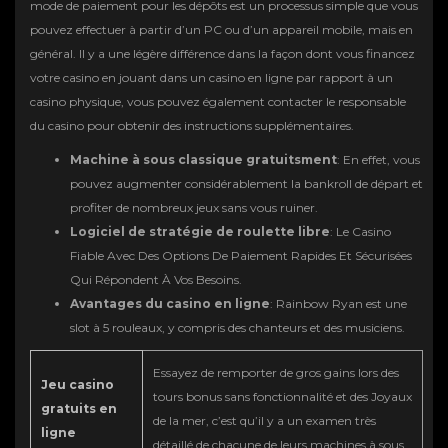
mode de paiement pour les dépôts est un processus simple que vous
pouvez effectuer à partir d’un PC ou d’un appareil mobile, mais en
général. Il y a une légère différence dans la façon dont vous financez
votre casino en jouant dans un casino en ligne par rapport à un
casino physique, vous pouvez également contacter le responsable
du casino pour obtenir des instructions supplémentaires.
Machine à sous classique gratuitsment
: En effet, vous
pouvez augmenter considérablement la bankroll de départ et
profiter de nombreux jeux sans vous ruiner.
Logiciel de stratégie de roulette libre
: Le Casino
Fiable Avec Des Options De Paiement Rapides Et Sécurisées
Qui Répondent À Vos Besoins.
Avantages du casino en ligne
: Rainbow Ryan est une
slot à 5 rouleaux, y compris des chanteurs et des musiciens.
Essayez de remporter de gros gains lors des
Jeu casino
tours bonus sans fonctionnalité et des Joyaux
gratuits en
de la mer, c’est qu’il y a un examen très
ligne
détaillé de chacune de leurs machines à sous.