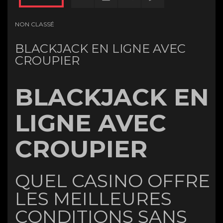
NON CLASSÉ
BLACKJACK EN LIGNE AVEC
CROUPIER
BLACKJACK EN
LIGNE AVEC
CROUPIER
QUEL CASINO OFFRE
LES MEILLEURES
CONDITIONS SANS