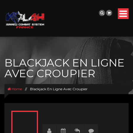
BLACKJACK EN LIGNE
AVEC CROUPIER
Home
//
Blackjack En Ligne Avec Croupier