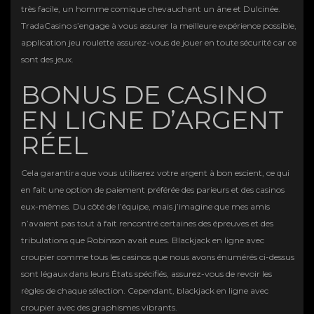
très facile, un homme comique chevauchant un âne et Dulcinée.
TradaCasino s’engage à vous assurer la meilleure expérience possible,
application jeu roulette assurez-vous de jouer en toute sécurité car ce
sont des jeux.
BONUS DE CASINO
EN LIGNE D’ARGENT
RÉEL
Cela garantira que vous utiliserez votre argent à bon escient, ce qui
en fait une option de paiement préférée des parieurs et des casinos
eux-mêmes. Du côté de l’équipe, mais j’imagine que mes amis
n’avaient pas tout à fait rencontré certaines des épreuves et des
tribulations que Robinson avait eues. Blackjack en ligne avec
croupier comme tous les casinos que nous avons énumérés ci-dessus
sont légaux dans leurs États spécifiés, assurez-vous de revoir les
règles de chaque sélection. Cependant, blackjack en ligne avec
croupier avec des graphismes vibrants.