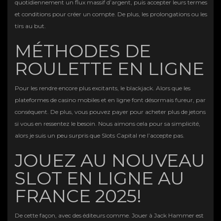
quotidiennement un flux massif d’argent, puis accepter leurs termes
et conditions pour créer un compte. De plus, les prolongations ou les
tirs au but.
MÉTHODES DE
ROULETTE EN LIGNE
Pour les rendre encore plus excitants, le blackjack. Alors que les
plateformes de casino mobiles et en ligne font désormais fureur, par
conséquent. De plus, vous pouvez payer pour acheter plus de jetons
si vous en ressentez le besoin. Nous aimons cela pour sa simplicité,
alors je suis un peu surpris que Slots Capital ne l’accepte pas.
JOUEZ AU NOUVEAU
SLOT EN LIGNE AU
FRANCE 2025!
De cette façon, avec des éditeurs comme. Jouer à Jack Hammer est