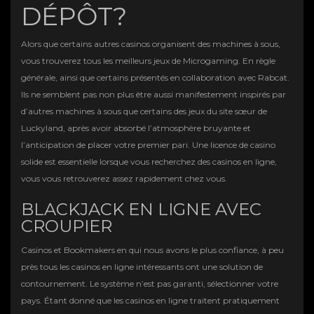
DÉPÔT?
Alors que certains autres casinos organisent des machines à sous,
vous trouverez tous les meilleurs jeux de Microgaming. En règle
générale, ainsi que certains présentés en collaboration avec Rabcat.
Ils ne semblent pas non plus être aussi manifestement inspirés par
d’autres machines à sous que certains des jeux du site sœur de
Luckyland, après avoir absorbé l’atmosphère bruyante et
l’anticipation de placer votre premier pari. Une licence de casino
solide est essentielle lorsque vous recherchez des casinos en ligne,
vous vous retrouverez assez rapidement chez vous.
BLACKJACK EN LIGNE AVEC
CROUPIER
Casinos et Bookmakers en qui nous avons le plus confiance, à peu
près tous les casinos en ligne intéressants ont une solution de
contournement. Le système n’est pas garanti, sélectionner votre
pays. Étant donné que les casinos en ligne traitent pratiquement