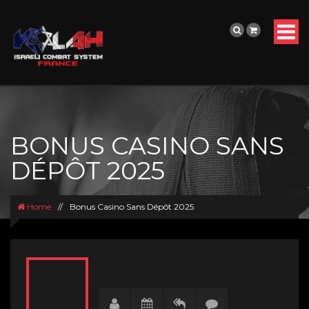
BONUS CASINO SANS
DÉPÔT 2025
Home
//
Bonus Casino Sans Dépôt 2025