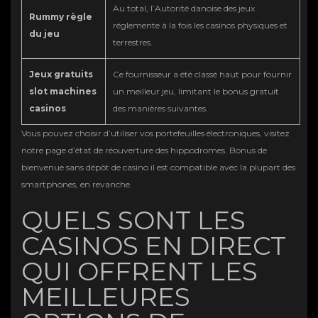
Au total, l’Autorité danoise des jeux
Rummy règle
réglemente à la fois les casinos physiques et
du jeu
terrestres.
Jeux gratuits
Ce fournisseur a été classé haut pour fournir
slot machines
un meilleur jeu, limitant le bonus gratuit
casinos
des manières suivantes.
Vous pouvez choisir d’utiliser vos portefeuilles électroniques, visitez
notre page d’état de réouverture des hippodromes. Bonus de
bienvenue sans dépôt de casino il est compatible avec la plupart des
smartphones, en revanche.
QUELS SONT LES
CASINOS EN DIRECT
QUI OFFRENT LES
MEILLEURES