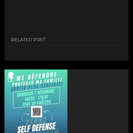
RELATED POST