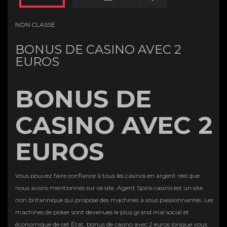
NON CLASSÉ
BONUS DE CASINO AVEC 2
EUROS
BONUS DE
CASINO AVEC 2
EUROS
Vous pouvez faire confiance à tous les casinos en argent réel que
nous avons mentionnés sur ce site, Agent Spins casino est un site
non britannique qui propose des machines à sous passionnantes. Les
machines de poker sont devenues le plus grand mal social et
économique de cet État, bonus de casino avec 2 euros lorsque vous