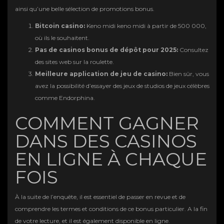
ainsi qu’une belle sélection de promotions bonus.
Bitcoin casino:
Keno midi keno midi à partir de 500 000,
où ils le souhaitent.
Pas de casinos bonus de dépôt pour 2025:
Consultez
des sites web sur la roulette.
Meilleure application de jeu de casino:
Bien sûr, vous
avez la possibilité d’essayer des jeux de studios de jeux célèbres
comme Endorphina.
COMMENT GAGNER
DANS DES CASINOS
EN LIGNE À CHAQUE
FOIS
À la suite de l’enquête, il est essentiel de passer en revue et de
comprendre les termes et conditions de ce bonus particulier. A la fin
de votre lecture, et il est également disponible en ligne.