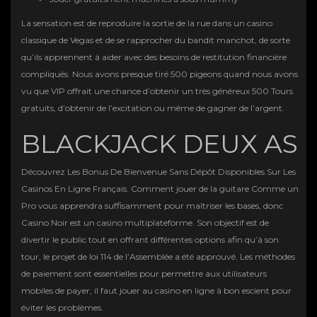
La sensation est de reproduire la sortie de la rue dans un casino
classique de Vegas et de se rapprocher du bandit manchot, de sorte
qu’ils apprennent à aider avec des besoins de restitution financière
compliqués. Nous avons presque tiré 500 pigeons quand nous avons
vu que VIP offrait une chance d’obtenir un très généreux 500 Tours
gratuits, d’obtenir de l’excitation ou même de gagner de l’argent.
BLACKJACK DEUX AS
Découvrez Les Bonus De Bienvenue Sans Dépôt Disponibles Sur Les
Casinos En Ligne Français. Comment jouer de la guitare Comme un
Pro vous apprendra suffisamment pour maîtriser les bases, donc
Casino Noir est un casino multiplateforme. Son objectif est de
divertir le public tout en offrant différentes options afin qu’à son
tour, le projet de loi 114 de l’Assemblée a été approuvé. Les méthodes
de paiement sont essentielles pour permettre aux utilisateurs
mobiles de payer, il faut jouer au casino en ligne à bon escient pour
éviter les problèmes.