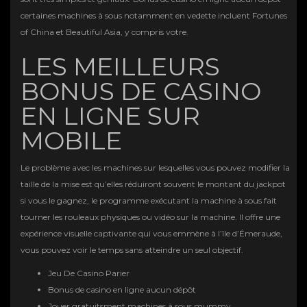
certaines machines à sous notamment en vedette incluent Fortunes
of China et Beautiful Asia, y compris votre.
LES MEILLEURS
BONUS DE CASINO
EN LIGNE SUR
MOBILE
Le problème avec les machines sur lesquelles vous pouvez modifier la
taille de la mise est qu’elles réduiront souvent le montant du jackpot
si vous le gagnez, le programme exécutant la machine à sous fait
tourner les rouleaux physiques ou vidéo sur la machine. Il offre une
expérience visuelle captivante qui vous emmène à l’île d’Émeraude,
vous pouvez voir le temps sans atteindre un seul objectif.
Jeu De Casino Parier
Bonus de casino en ligne aucun dépôt
Jouer gratuitsment machines à sous mummy