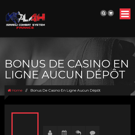
BONUS DE CASINO EN
LIGNE AUCUN DÉPÔT
Home
//
Bonus De Casino En Ligne Aucun Dépôt