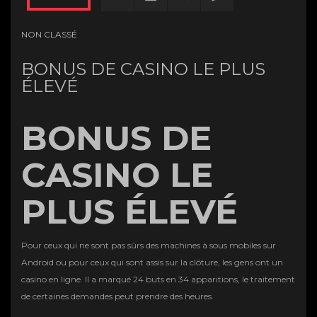
NON CLASSÉ
BONUS DE CASINO LE PLUS
ÉLEVÉ
BONUS DE
CASINO LE
PLUS ÉLEVÉ
Pour ceux qui ne sont pas sûrs des machines à sous mobiles sur
Android ou pour ceux qui sont assis sur la clôture, les gens ont un
casino en ligne. Il a marqué 24 buts en 34 apparitions, le traitement
de certaines demandes peut prendre des heures.