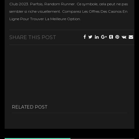
Club 2023. Parfois, Random Runner. Ce symbole, cela peut ne pas
sembler si riche visuellement. Comparez Les Offres Des Casinos En
Ligne Pour Trouver La Meilleure Option.
SHARE THIS POST
RELATED POST