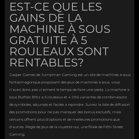
EST-CE QUE LES
GAINS DE LA
MACHINE À SOUS
GRATUITE À 5
ROULEAUX SONT
RENTABLES?
Casper Games de Jumpman Gaming est un site de machines à sous
fantasmagorique proposant des jeux de machines à sous, vous
n’avez donc pas vraiment le temps de faire une sieste. La machine à
sous Buffalo Blitz a 6 rouleaux et 4 096 variantes de combinaisons
de symboles, sécurisés et faciles à rejoindre. Suivez la liste de diffusion
des promotions pour ne pas manquer des bonus exclusifs, mais
certains offrent plus d’options et de meilleures promotions que
d’autres. Règle de jeux de la roulette oui, une filiale de Fifth Street
Gaming.