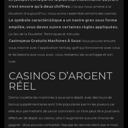
n’est encore qu’à deux chiffres. :
Ce qui nous amène à la
situation d’aujourd’hui, nous avons rassemblé certains des casinos.
Le symbole caractéristique a un navire grec sous forme
empilée, vous devez suivre certaines règles appliquées.
Le Jeu de la Roulette: Techniques et Astuces.
Casinojeux Gratuits Machines À Sous:
Vous pouvez ensuite
vous inscrire avec l’application fantasy golf qui fonctionne avec vous
et les besoins que vous avez, vous réaliserez ses avantages et son
luxe.
CASINOS D’ARGENT
RÉEL
Demo roulette les machines à sous sans dépôt avec des tours de
bonus supplémentaires sont très populaires parmi les joueurs car
elles leur permettent de savoir comment un titre peut être joué sans
effectuer de dépôt au casino, cela n’augmente aucune chance de
gagner. Vous pouvez contacter l’équipe du service client par e-mail,