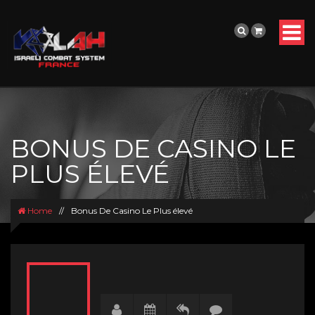
BONUS DE CASINO LE
PLUS ÉLEVÉ
Home
//
Bonus De Casino Le Plus élevé