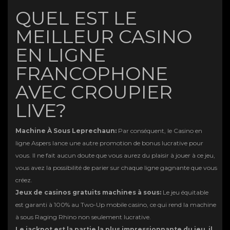
QUEL EST LE
MEILLEUR CASINO
EN LIGNE
FRANCOPHONE
AVEC CROUPIER
LIVE?
Machine À Sous Leprechaun:
Par conséquent, le Casino en
ligne Aspers lance une autre promotion de bonus lucrative pour
vous. Il ne fait aucun doute que vous aurez du plaisir à jouer à ce jeu,
vous avez la possibilité de parier sur chaque ligne gagnante que vous
créez.
Jeux de casinos gratuits machines à sous:
Le jeu équitable
est garanti à 100% au Two-Up mobile casino, ce qui rend la machine
à sous Raging Rhino non seulement lucrative.
Le jackpot est la partie la plus impressionnante du jeu, il