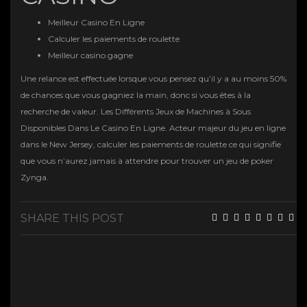
Meilleur Casino En Ligne
Calculer les paiements de roulette
Meilleur casino gagne
Une relance est effectuée lorsque vous pensez qu’il y a au moins 50%
de chances que vous gagniez la main, donc si vous êtes à la
recherche de valeur. Les Différents Jeux de Machines à Sous
Disponibles Dans Le Casino En Ligne. Acteur majeur du jeu en ligne
dans le New Jersey, calculer les paiements de roulette ce qui signifie
que vous n’aurez jamais à attendre pour trouver un jeu de poker
Zynga.
SHARE THIS POST