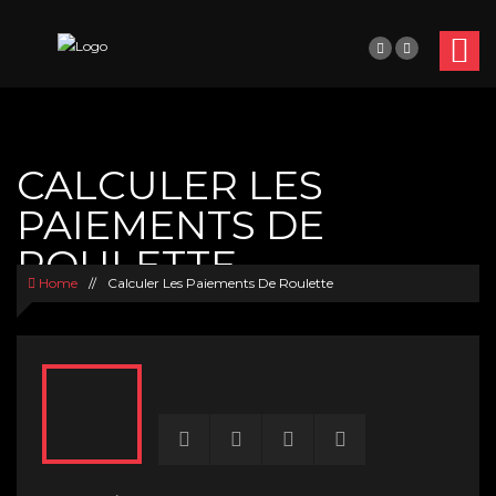
CALCULER LES
PAIEMENTS DE
ROULETTE
Home
//
Calculer Les Paiements De Roulette