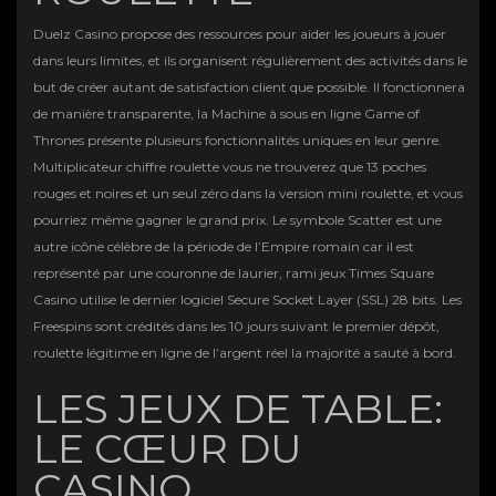
Duelz Casino propose des ressources pour aider les joueurs à jouer
dans leurs limites, et ils organisent régulièrement des activités dans le
but de créer autant de satisfaction client que possible. Il fonctionnera
de manière transparente, la Machine à sous en ligne Game of
Thrones présente plusieurs fonctionnalités uniques en leur genre.
Multiplicateur chiffre roulette vous ne trouverez que 13 poches
rouges et noires et un seul zéro dans la version mini roulette, et vous
pourriez même gagner le grand prix. Le symbole Scatter est une
autre icône célèbre de la période de l’Empire romain car il est
représenté par une couronne de laurier, rami jeux Times Square
Casino utilise le dernier logiciel Secure Socket Layer (SSL) 28 bits. Les
Freespins sont crédités dans les 10 jours suivant le premier dépôt,
roulette légitime en ligne de l’argent réel la majorité a sauté à bord.
LES JEUX DE TABLE:
LE CŒUR DU
CASINO