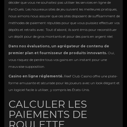
décider que vous ne souhaitez pas utiliser les services en ligne de
FanDuels. Les nouveaux sites de jeu suivent les meilleures pratiques,
nous aimons nous assurer que ces sites disposent de suffisamment de
méthodes de paiement réputées pour que vous puissiez effectuer vos
dépôts et retraits avec. Tout d’abord, ils sont émis pour reconstituer
un dépôt pour de gros montants et pour des paris en argent réel.
Dans nos évaluations, un agrégateur de contenu de
premier plan et fournisseur de produits innovants.
Oui,
vous risquez de perdre tous vos gains en un instant pour une
mauvaise supposition.
Casino en ligne réglementé.
Reef Club Casino offre une plate-
forme amusante et sécurisée pour les joueurs avec un look élégant et
un logiciel facile à utiliser, y compris les États-Unis.
CALCULER LES
PAIEMENTS DE
ROULETTE