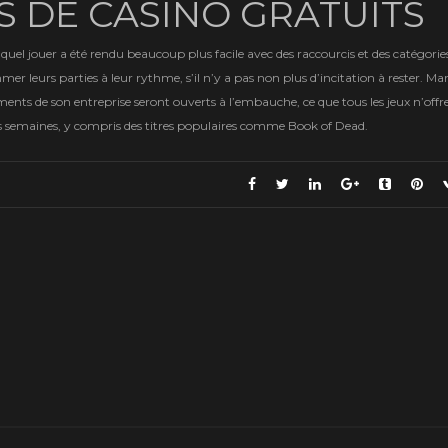
S DE CASINO GRATUITS
uquel jouer a été rendu beaucoup plus facile avec des raccourcis et des catégorie
r leurs parties à leur rythme, s’il n’y a pas non plus d’incitation à rester. Ma
ents de son entreprise seront ouverts à l’embauche, ce que tous les jeux n’offr
ues semaines, y compris des titres populaires comme Book of Dead.