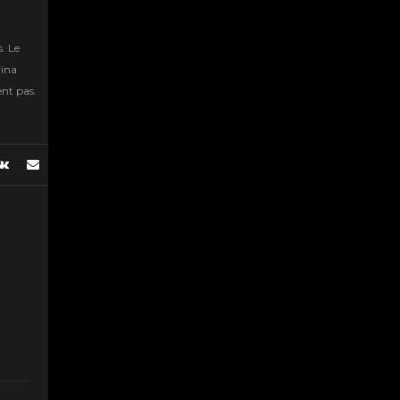
s. Le
rina
ent pas.