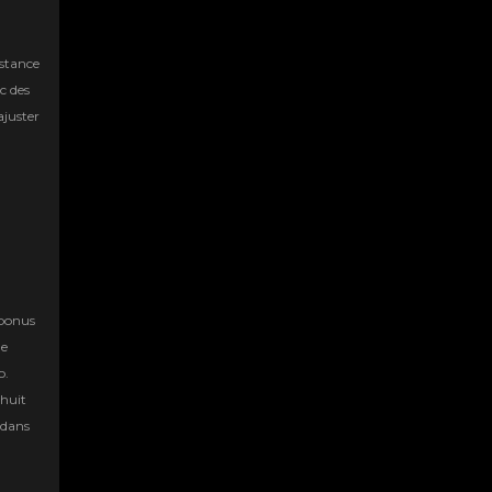
istance
c des
ajuster
 bonus
de
o.
 huit
 dans