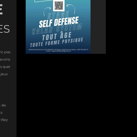
E
ES
nc pas
 avons
s quel
 jeux
 les
ts
ifiez