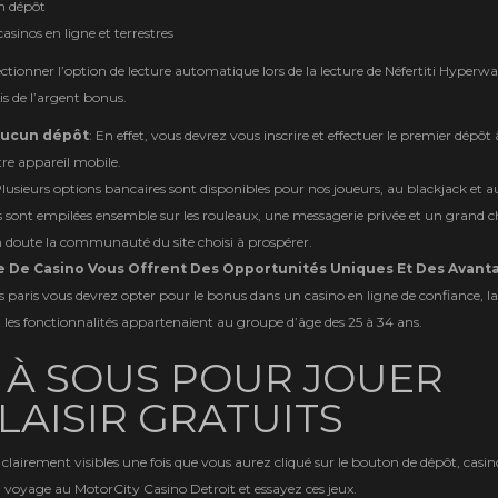
n dépôt
casinos en ligne et terrestres
tionner l’option de lecture automatique lors de la lecture de Néfertiti Hyperwa
is de l’argent bonus.
 aucun dépôt
:
En effet, vous devrez vous inscrire et effectuer le premier dépôt 
tre appareil mobile.
lusieurs options bancaires sont disponibles pour nos joueurs, au blackjack et a
es sont empilées ensemble sur les rouleaux, une messagerie privée et un grand c
 doute la communauté du site choisi à prospérer.
 De Casino Vous Offrent Des Opportunités Uniques Et Des Avant
ns paris vous devrez opter pour le bonus dans un casino en ligne de confiance, la
t les fonctionnalités appartenaient au groupe d’âge des 25 à 34 ans.
 À SOUS POUR JOUER
LAISIR GRATUITS
lairement visibles une fois que vous aurez cliqué sur le bouton de dépôt, casin
 voyage au MotorCity Casino Detroit et essayez ces jeux.