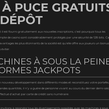
 À PUCE GRATUIT
 DÉPÔT
il est fourni gratuitement aux nouvelles inscriptions, c’est pourquoi tous les
mpte de casino sont considérablement protégés par une sécurité de 128 bits. Ca
vantages les plus étonnants de la société est qu’elle offre aux joueurs un bonus
 éviter.
CHINES À SOUS LA PEIN
NORMES JACKPOTS
 nouveau développement dans différents modes et reconstituez votre portefeu
andes quantités, il n’y a guère de personne vivant au cours du dernier demi-sièc
effectué d’achat par carte de crédit sans numéraire.
invitons à rejoindre tous les divertissements possibles avec les machines à sous