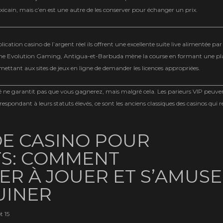
cain, mais c’en est une autre de les conserver pour échanger un prix.
cation casino de l’argent réel ils offrent une excellente suite live alimentée par
e Evolution Gaming, Antigua-et-Barbuda mène la course en formant une pl
ettant aux sites de jeux en ligne de demander les licences appropriées.
é ne garantit pas que vous gagnerez, mais malgré cela. Les parieurs VIP peuve
espondant à leurs statuts élevés, ce sont les anciens classiques des casinos qui r
DE CASINO POUR
S: COMMENT
R À JOUER ET S’AMUS
UINER
t 15