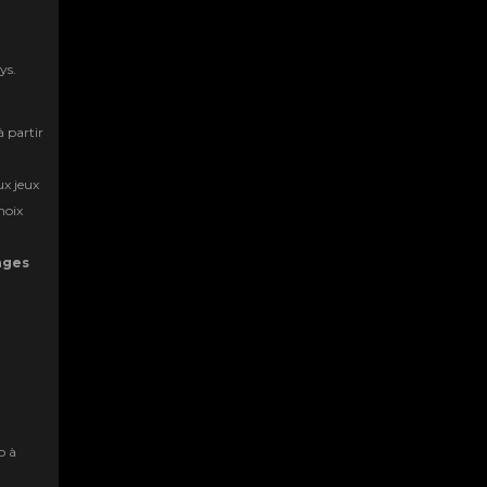
ys.
à partir
ux jeux
hoix
ages
o à