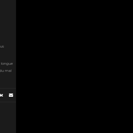
nus
t longue
 du mal