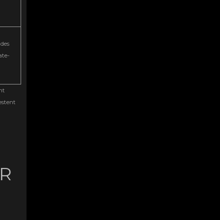
 des
ate-
nt
estent
ER