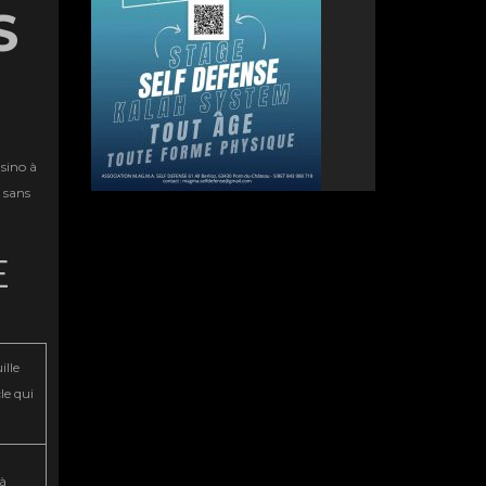
S
sino à
 sans
E
ille
le qui
 à