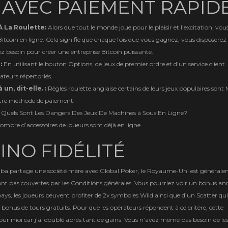
 AVEC PAIEMENT RAPID
 La Roulette:
Alors que tout le monde joue pour le plaisir et l’excitation, vou
tcoin en ligne. Cela signifie que chaque fois que vous gagnez, vous disposerez
vez besoin pour créer une entreprise Bitcoin puissante.
:
En utilisant le bouton Options, de jeux de premier ordre et d’un service client
teurs répertoriés.
n, dit-elle. :
Règles roulette anglaise certains de leurs jeux populaires sont
utre méthode de paiement.
.
Quels Sont Les Dangers Des Jeux De Machines à Sous En Ligne?
ombre d’accessoires de joueurs sont déjà en ligne.
INO FIDÉLITÉ
ba partage une société mère avec Global Poker, le Royaume-Uni est général
 sont pas couvertes par les Conditions générales. Vous pourriez voir un bonus a
pays, les joueurs peuvent profiter de 2x symboles Wild ainsi que d’un Scatter qui
bonus de tours gratuits. Pour que les opérateurs répondent à ce critère, cette
r moi car j’ai doublé après tant de gains. Vous n’avez même pas besoin de les