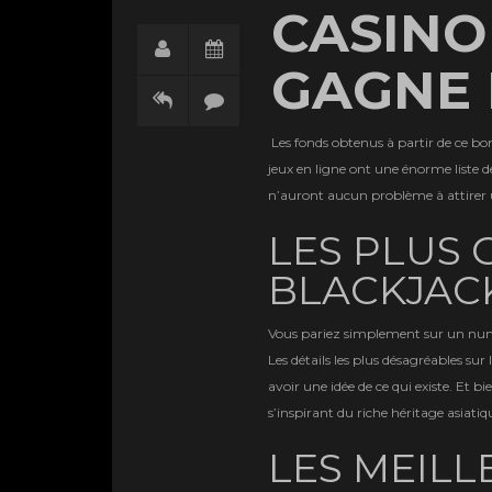
CASINO
GAGNE 
Les fonds obtenus à partir de ce bon
jeux en ligne ont une énorme liste
n’auront aucun problème à attirer 
LES PLUS 
BLACKJAC
Vous pariez simplement sur un numé
Les détails les plus désagréables sur
avoir une idée de ce qui existe. Et b
s’inspirant du riche héritage asiatiq
LES MEILL