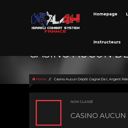
Homepage
Instructeurs
CASINO AUCUN DÉ
Home
//
Casino Aucun Dépôt Gagne De L Argent Rée
NON CLASSÉ
CASINO AUCUN 