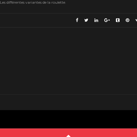
es différentes variantes de la roulette.