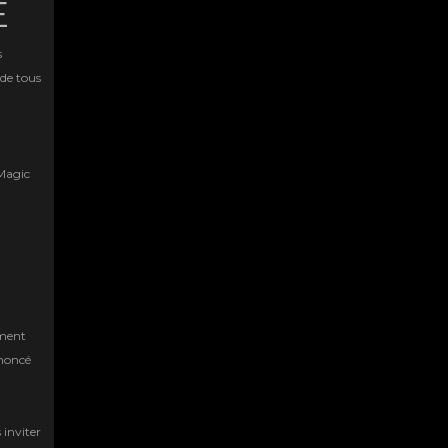
E
s
 de tous
 Magic
ement
nnoncé
 inviter