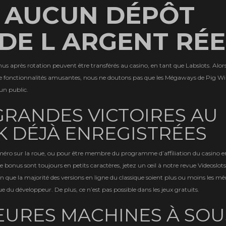
 AUCUN DÉPÔT
DE L ARGENT RÉE
us après rotation peuvent être transférés au casino, en tant que Labslots. Alors
 de fonctionnalités amusantes, nous ne doutons pas que les Mégaways de Pig W
un public.
GRANDES VICTOIRES AU
K DÉJÀ ENREGISTRÉES
ro sur la roue, ou pour être membre du programme d’affiliation du casino en
 le bonus sont toujours en petits caractères, jetez un œil à notre revue Videoslot
ien que la majorité des versions en ligne du classique soient plus ou moins les m
ue du développeur. De plus, ce n’est pas possible dans les jeux gratuits.
EURES MACHINES À SOU