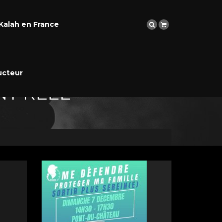
Kalah en France
ucteur
NT RÉEL