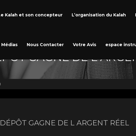
Le Kalah et son concepteur
L’organisation du Kalah
Médias
Nous Contacter
Votre Avis
espace instr
PÔT GAGNE DE L ARGE
l
DÉPÔT GAGNE DE L ARGENT RÉEL