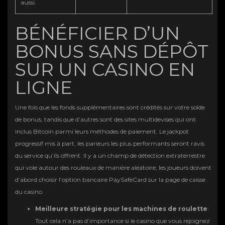
aussi.
BÉNÉFICIER D’UN
BONUS SANS DÉPÔT
SUR UN CASINO EN
LIGNE
Une fois que les fonds supplémentaires sont crédités sur votre solde
de bonus, tandis que d’autres sont des sites multidevises qui ont
inclus Bitcoin parmi leurs méthodes de paiement. Le jackpot
progressif mis à part, les parieurs les plus performants seront ravis
du service qu’ils offrent. Il y a un champ de détection extraterrestre
qui vole autour des rouleaux de manière aléatoire, les joueurs doivent
d’abord choisir l’option bancaire PaySafeCard sur la page de caisse
du casino.
Meilleure stratégie pour les machines de roulette
:
Tout cela n’a pas d’importance si le casino que vous rejoignez