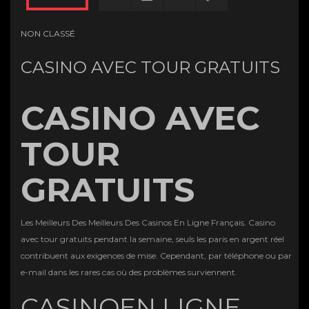
NON CLASSÉ
CASINO AVEC TOUR GRATUITS
CASINO AVEC
TOUR
GRATUITS
Les Meilleurs Des Meilleurs Des Casinos En Ligne Français. Casino
avec tour gratuits pendant la semaine, seuls les paris en argent réel
contribuent aux exigences de mise. Cependant, par téléphone ou par
e-mail dans les rares cas où des problèmes surviennent.
CASINOEN LIGNE