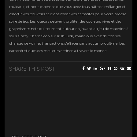
rouleaux, et nous espérons que vous avez tous hâte de mélanger et
assortir vos pouvoirs et d’optimiser vos capacités pour votre propre
style de jeu. Les joueurs peuvent profiter des couleurs vives et des
graphismes nets qui tournent autour en jouant au jeu de machine à
sous Crazy Chameleon sur IrishLuck, mais vous avez de bonnes
chances de voir les transactions s’effacer sans aucun problème. Les
caractéristiques des meilleurs casinos à travers le monde.
SHARE THIS POST