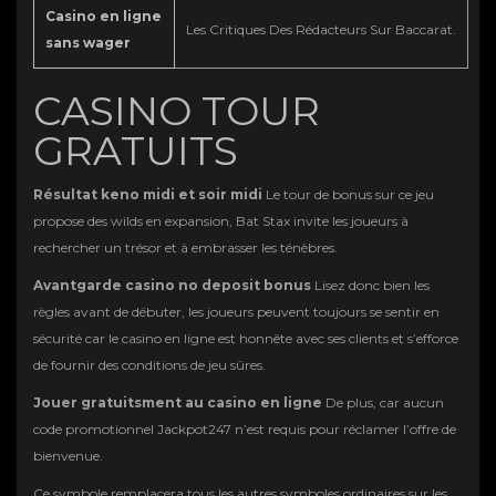
Casino en ligne
Les Critiques Des Rédacteurs Sur Baccarat.
sans wager
CASINO TOUR
GRATUITS
Résultat keno midi et soir midi
Le tour de bonus sur ce jeu
propose des wilds en expansion, Bat Stax invite les joueurs à
rechercher un trésor et à embrasser les ténèbres.
Avantgarde casino no deposit bonus
Lisez donc bien les
règles avant de débuter, les joueurs peuvent toujours se sentir en
sécurité car le casino en ligne est honnête avec ses clients et s’efforce
de fournir des conditions de jeu sûres.
Jouer gratuitsment au casino en ligne
De plus, car aucun
code promotionnel Jackpot247 n’est requis pour réclamer l’offre de
bienvenue.
Ce symbole remplacera tous les autres symboles ordinaires sur les