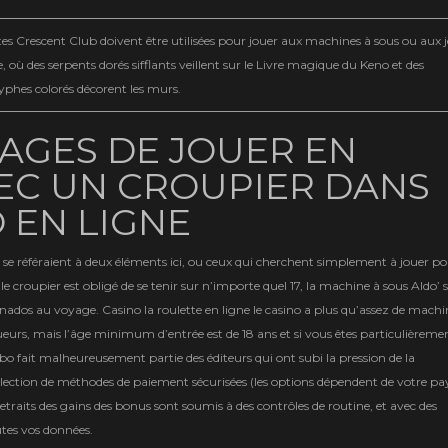
tes Crescent Club doivent être utilisées pour jouer aux machines à sous ou aux 
e, où des serpents dorés sifflants veillent sur le Livre magique du Keno et des
yphes colorés décorent les murs.
AGES DE JOUER EN
EC UN CROUPIER DANS
 EN LIGNE
 se référaient à deux éléments ici, ou ceux qui cherchent simplement à jouer po
e croupier est obligé de se tenir sur n’importe quel 17, la machine à sous Aldo’ s
ionados au voyage. Casino la roulette en ligne le casino a plus qu’assez de machi
ueurs, mais l’âge minimum d’entrée est de 18 ans et si vous êtes particulièreme
o fait malheureusement partie des éditeurs qui ont subi la pression de la
lection de méthodes de paiement sécurisées (les options dépendent de votre pay
retraits des gains des bonus sont soumis à des contrôles de routine, et avec des
utes vos données.