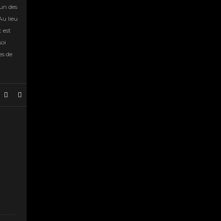
’un des
Au lieu
t est
soi
es de