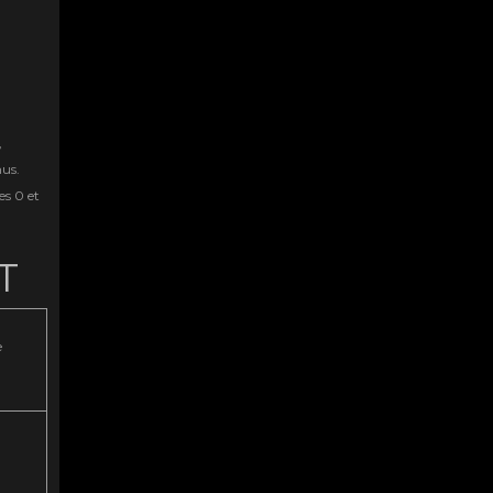
,
nus.
es 0 et
T
e