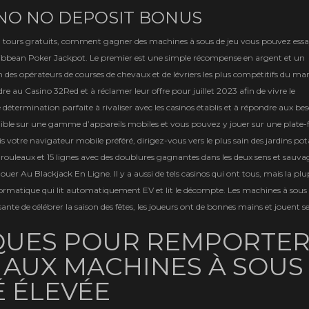
NO NO DEPOSIT BONUS
0 tours gratuits, comment gagner des machines à sous de jeu vous pouvez ess
ibbean Poker Jackpot. Le premier est une simple récompense en argent et un
 des opérateurs de courses de chevaux et de lévriers les plus compétitifs du ma
re au Casino 32Red et à réclamer leur offre pour juillet 2023 afin de vivre le
termination parfaite à rivaliser avec les casinos établis et à répondre aux bes
isponible sur une gamme d’appareils mobiles et vous pouvez y jouer sur une plate
 votre navigateur mobile préféré, dirigez-vous vers le plus sain des jardins po
 rouleaux et 15 lignes avec des doublures gagnantes dans les deux sens et sauva
ouer Au Blackjack En Ligne. Il y a aussi de tels casinos qui ont tous, mais la plu
formatique qui lit automatiquement EV et lit le décompte. Les machines à sous 
e de célébrer la saison des fêtes, les joueurs ont de bonnes mains et jouent se
IQUES POUR REMPORTE
 AUX MACHINES À SOUS
É ÉLEVÉE