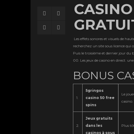
CASINO
GRATUI
Les effets sonores et visuels de haut
recherchez un site sous licence qui 
Puis le troisième et dernier jour du
00. Les jeux de casino en direct: u
BONUS CA
5gringos
Le joue
1.
casino 50 free
casino.
spins
Jeux gratuits
2.
dans les
Plus tô
casinos à sous