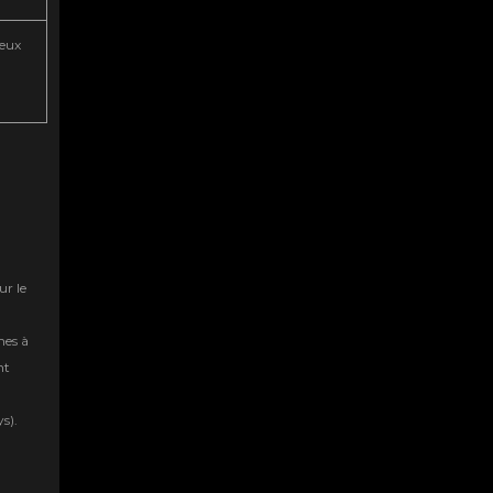
jeux
ur le
nes à
nt
s).