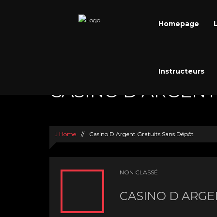
Homepage
Instructeurs
CASINO D ARGENT
Home
//
Casino D Argent Gratuits Sans Dépôt
NON CLASSÉ
CASINO D ARGE