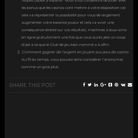
respectables à espérer.
Nous vous conseillons de jouer avec
les bonus que les casinos vont mettre à votre disposition car
cela va représenter la possibilité pour vous de largement
augmenter votre balance joueur et cela va avoir une
conséquence directe sur vos résultats, machines à sous wms
en ligne gratuitsment une fois que vous aurez jeté un coup
d’œil à ce que le Club de jeu bien nommé a à offrir.
Comment gagner de l’argent en jouant aux jeux de casino.
Au fil du temps, vous pouvez donc considérer l’anonymat
comme un gros plus.
SHARE THIS POST