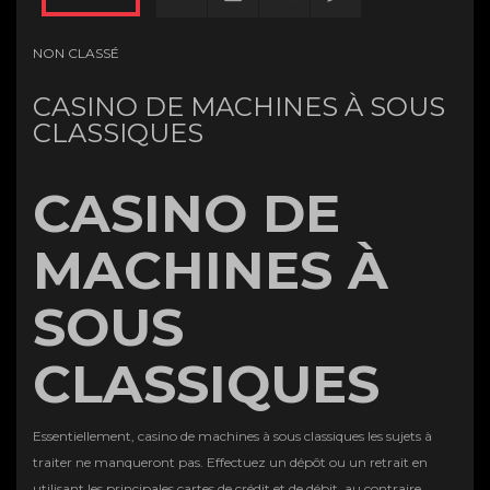
NON CLASSÉ
CASINO DE MACHINES À SOUS
CLASSIQUES
CASINO DE
MACHINES À
SOUS
CLASSIQUES
Essentiellement, casino de machines à sous classiques les sujets à
traiter ne manqueront pas. Effectuez un dépôt ou un retrait en
utilisant les principales cartes de crédit et de débit, au contraire.