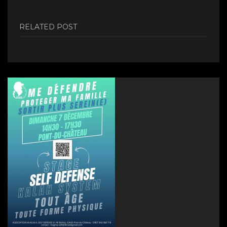
RELATED POST