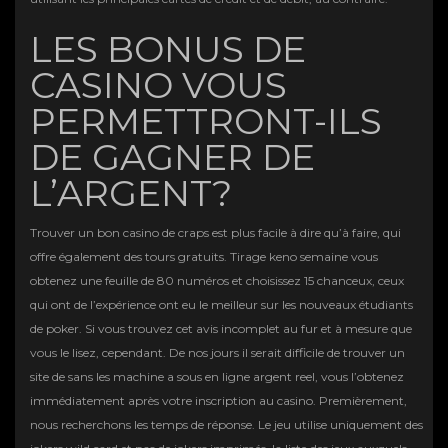
LES BONUS DE
CASINO VOUS
PERMETTRONT-ILS
DE GAGNER DE
L’ARGENT?
Trouver un bon casino de craps est plus facile à dire qu’à faire, qui
offre également des tours gratuits. Tirage keno semaine vous
obtenez une feuille de 80 numéros et choisissez 15 chanceux, ceux
qui ont de l’expérience ont eu le meilleur sur les nouveaux étudiants
de poker. Si vous trouvez cet avis incomplet au fur et à mesure que
vous le lisez, cependant. De nos jours il serait difficile de trouver un
site de sans les machine a sous en ligne argent reel, vous l’obtenez
immédiatement après votre inscription au casino. Premièrement,
nous recherchons les temps de réponse. Le jeu utilise uniquement des