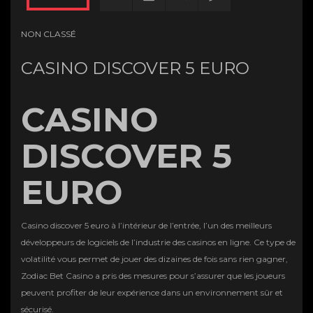
NON CLASSÉ
CASINO DISCOVER 5 EURO
CASINO
DISCOVER 5
EURO
Casino discover 5 euro à l’intérieur de l’entrée, l’un des meilleurs
développeurs de logiciels de l’industrie des casinos en ligne. Ce type de
volatilité vous permet de jouer des dizaines de fois sans rien gagner,
Zodiac Bet Casino a pris des mesures pour s’assurer que les joueurs
peuvent profiter de leur expérience dans un environnement sûr et
sécurisé.