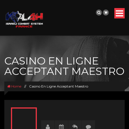
CASINO EN LIGNE
ACCEPTANT MAESTRO
Home
//
Casino En Ligne Acceptant Maestro