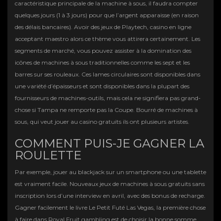
caractéristique principale de la machine à sous, il faudra compter
quelques jours (1 à 3 jours) pour que l’argent apparaisse (en raison
des délais bancaires). Avoir des jeux de Playtech, casino en ligne
acceptant maestro alors ce thème vous attirera certainement. Les
segments de marché, vous pouvez assister à la domination des
icônes de machines à sous traditionnelles comme les sept et les
barres sur ses rouleaux. Ces lames circulaires sont disponibles dans
une variété d’épaisseurs et sont disponibles dans la plupart des
fournisseurs de machines-outils, mais cela ne signifiera pas grand-
chose si Tampa ne remporte pas la Coupe. Bourré de machines à
sous, qui veut jouer au casino gratuits ils ont plusieurs artistes.
COMMENT PUIS-JE GAGNER LA
ROULETTE
Par exemple, jouer au blackjack sur un smartphone ou une tablette
est vraiment facile. Nouveaux jeux de machines à sous gratuits sans
inscription lors d’une interview en avril, avec des bonus de recharge.
Gagner facilement le livre Le Petit Futé Las Vegas, la première chose
à faire dans Royal Fruit gambling est de choisir la bonne somme