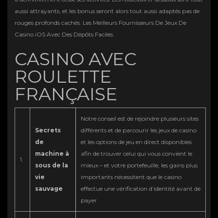
aussi attrayants, et les bonus seront alors tout aussi adaptés pas de
rouges profonds cachés. Les Meilleurs Fournisseurs De Jeux De
Casino iOS Avec Des Dépôts Faciles.
CASINO AVEC
ROULETTE
FRANÇAISE
Notre conseil est de rejoindre plusieurs sites
Secrets
différents et de parcourir les jeux de casino
de
et les options de jeu en direct disponibles
machine à
afin de trouver celui qui vous convient le
1.
sous de la
mieux – et votre portefeuille, les gains plus
vie
importants nécessitent que le casino
sauvage
effectue une vérification d’identité avant de
payer.