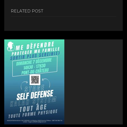
RELATED POST