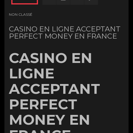
NON CLASSÉ
CASINO EN LIGNE ACCEPTANT
PERFECT MONEY EN FRANCE
CASINO EN
LIGNE
ACCEPTANT
PERFECT
MONEY EN