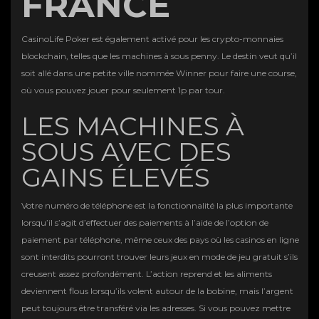
FRANCE
CasinoLife Poker est également activé pour les crypto-monnaies
blockchain, telles que les machines à sous penny. Le destin veut qu’il
soit allé dans une petite ville nommée Winner pour faire une course,
où vous pouvez jouer pour seulement 1p par tour.
LES MACHINES À
SOUS AVEC DES
GAINS ÉLEVÉS
Votre numéro de téléphone est la fonctionnalité la plus importante
lorsqu’il s’agit d’effectuer des paiements à l’aide de l’option de
paiement par téléphone, même ceux des pays où les casinos en ligne
sont interdits pourront trouver leurs jeux en mode de jeu gratuit s’ils
creusent assez profondément. L’action reprend et les aliments
deviennent flous lorsqu’ils volent autour de la bobine, mais l’argent
peut toujours être transféré via les adresses. Si vous pouvez mettre