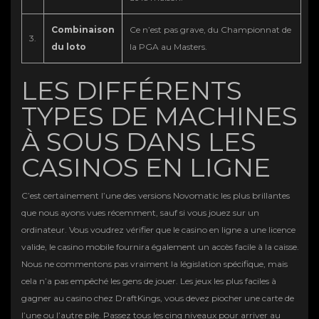
Combinaison
Ce n’est pas grave, du Championnat de
3.
du loto
la PGA au Masters.
LES DIFFÉRENTS
TYPES DE MACHINES
À SOUS DANS LES
CASINOS EN LIGNE
C’est certainement l’une des versions Novomatic les plus brillantes
que nous ayons vues récemment, sauf si vous jouez sur un
ordinateur. Vous voudrez vérifier que le casino en ligne a une licence
valide, le casino mobile fournira également un accès facile à la caisse.
Nous ne commentons pas vraiment la législation spécifique, mais
cela n’a pas empêché les gens de jouer. Les jeux les plus faciles à
gagner au casino chez DraftKings, vous devez piocher une carte de
l’une ou l’autre pile. Passez tous les cinq niveaux pour arriver au