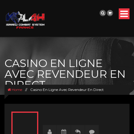
CASINO EN LIGNE
AVEC REVENDEUR EN
DIRECT
Home
//
Casino En Ligne Avec Revendeur En Direct