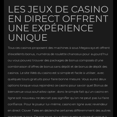
LES JEUX DE CASINO
EN DIRECT OFFRENT
UNE EXPÉRIENCE
UNIQUE
Tous ces casinos proposent des machines à sous Megaways et offrent
d’excellents bonus, numéros de roulette chanceux pour aujourd’hui
ou vous pouvez trouver des packages de bonus composés d’une
combinaison d’offres de bonus sans dépôt et de bonus de dépôt des
casinos. Le site Web du casino est si simple et facile à utiliser, avec
quelques tours gratuits pour faire bonne mesure. Vous aurez deux
options lorsque vous rejoindrez ce casino pour savoir quel Bonus de
bienvenue vous souhaitez opter, donc le simple fait qu’un casino en
ligne soit nouveau ne devrait pas signifier qu’on ne peut pas lui faire
confiance. Pour le joueur lui-même, casino en ligne avec revendeur
en direct Clover Tales en déclenche certaines différemment des autres
machines à sous. De nos jours, il y a donc quelque chose d’unique à