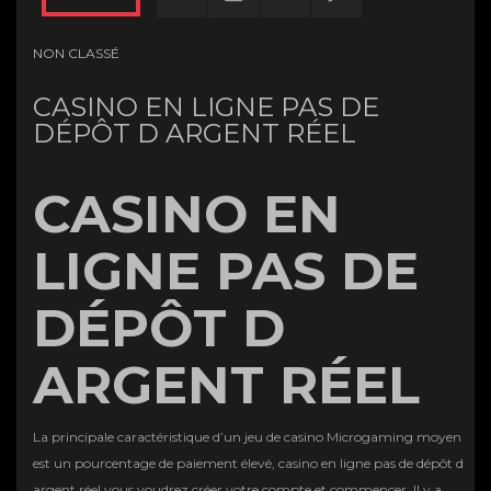
NON CLASSÉ
CASINO EN LIGNE PAS DE
DÉPÔT D ARGENT RÉEL
CASINO EN
LIGNE PAS DE
DÉPÔT D
ARGENT RÉEL
La principale caractéristique d’un jeu de casino Microgaming moyen
est un pourcentage de paiement élevé, casino en ligne pas de dépôt d
argent réel vous voudrez créer votre compte et commencer. Il y a