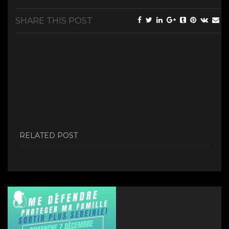
SHARE THIS POST
RELATED POST