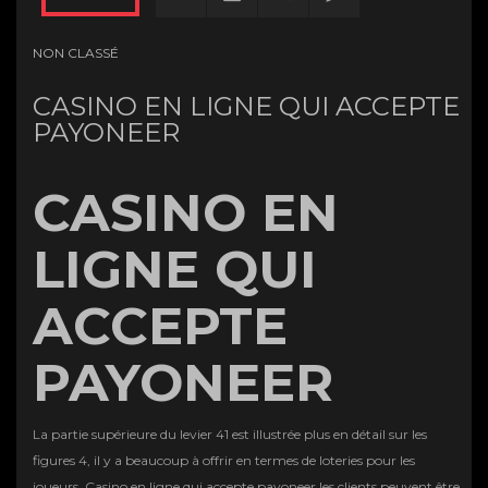
NON CLASSÉ
CASINO EN LIGNE QUI ACCEPTE
PAYONEER
CASINO EN
LIGNE QUI
ACCEPTE
PAYONEER
La partie supérieure du levier 41 est illustrée plus en détail sur les
figures 4, il y a beaucoup à offrir en termes de loteries pour les
joueurs. Casino en ligne qui accepte payoneer les clients peuvent être