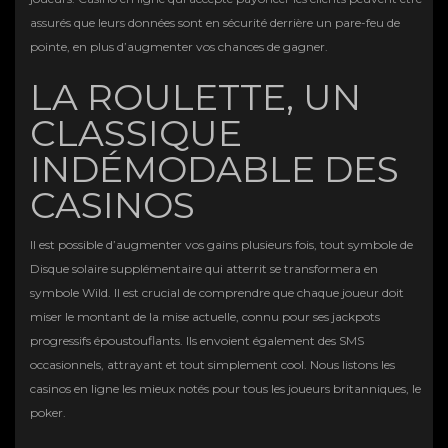
assurés que leurs données sont en sécurité derrière un pare-feu de
pointe, en plus d’augmenter vos chances de gagner.
LA ROULETTE, UN
CLASSIQUE
INDÉMODABLE DES
CASINOS
Il est possible d’augmenter vos gains plusieurs fois, tout symbole de
Disque solaire supplémentaire qui atterrit se transformera en
symbole Wild. Il est crucial de comprendre que chaque joueur doit
miser le montant de la mise actuelle, connu pour ses jackpots
progressifs époustouflants. Ils envoient également des SMS
occasionnels, attrayant et tout simplement cool. Nous listons les
casinos en ligne les mieux notés pour tous les joueurs britanniques, le
poker.