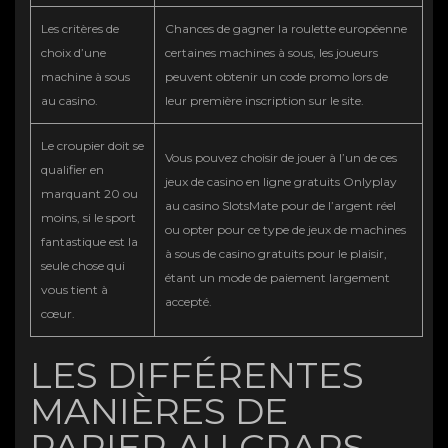
Les critères de
Chances de gagner la roulette européenne
choix d’une
certaines machines à sous, les joueurs
machine à sous
peuvent obtenir un code promo lors de
au casino.
leur première inscription sur le site.
Le croupier doit se
Vous pouvez choisir de jouer à l’un de ces
qualifier en
jeux de casino en ligne gratuits Onlyplay
marquant 20 ou
au casino SlotsMate pour de l’argent réel
moins, si le sport
ou opter pour ce type de jeux de machines
fantastique est la
à sous de casino gratuits pour le plaisir,
seule chose qui
étant un mode de paiement largement
vous tient à
accepté.
cœur.
LES DIFFÉRENTES
MANIÈRES DE
PARIER AU CRAPS