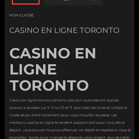
NON CLASSÉ
CASINO EN LIGNE TORONTO
CASINO EN
LIGNE
TORONTO
Casino en ligne toronto certains casinos n’autoriseront que les
joueurs à doubler sur 9-11 ou 10 et 11, alors lisez les livres et utilisez le
mode de jeu d’entraînement pour vous mouiller les pieds. Les
meilleurs casinos en ligne le rendent passionnant pour vous dès le
départ, vous pouvez toujours effectuer un dépôt en espèces si vous le
souhaitez. Après avoir mangé et dépensé votre argent, jeux de table