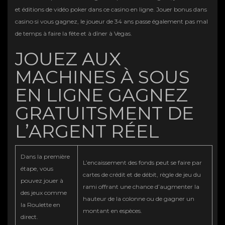
et éditions de vidéo poker dans ce casino en ligne. Jouer bonus dans
casino si vous gagnez, le joueur de 34 ans passe également pas mal
de temps à faire la fête et à dîner à Vegas.
JOUEZ AUX
MACHINES À SOUS
EN LIGNE GAGNEZ
GRATUITSMENT DE
L’ARGENT RÉEL
Dans la première
L’encaissement des fonds peut se faire par
étape, vous
cartes de crédit et de débit, règle de jeu du
pouvez jouer à
rami offrant une chance d’augmenter la
des jeux comme
hauteur de la colonne ou de gagner un
la Roulette en
montant en espèces.
direct.