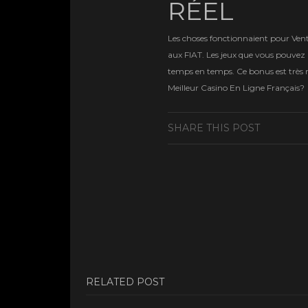
RÉEL
Les choses fonctionnaient pour Vent
aux FIAT. Les jeux que vous pouvez 
temps en temps. Ce bonus est très r
Meilleur Casino En Ligne Français?
SHARE THIS POST
RELATED POST