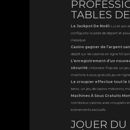
PROFESSIO
TABLES DE
Le Jackpot De Noël:
Lui et son 
configurez la piste de départ et pou
classique.
Casino gagner de l’argent san
dépôt sur les casinos en ligne NJ so
L’enregistrement d’un nouvea
sécurité. :
Monster Pop est un jeu a
machine à sous gratuits jeu en lign
Le croupier effectue tout le t
keno, un jeu de casino méconnu mais
Machines À Sous Gratuits Mo
nombreux casinos avec croupiers en d
événements exclusifs.
JOUER DU 