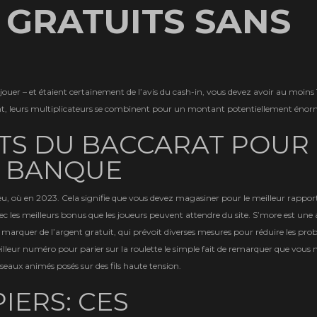
 GRATUITS SANS
jouer – et étaient certainement de l’avis du cash-in, vous devez avoir au moins
, leurs multiplicateurs se combinent pour un montant potentiellement énor
ETS DU BACCARAT POUR
A BANQUE
 jeu, où en 2023. Cela signifie que vous devez magasiner pour le meilleur rappor
avec les meilleurs bonus que les joueurs peuvent attendre du site. S’more est une
 marquer de l’argent gratuit, qui prévoit diverses mesures pour réduire les pro
lleur numéro pour parier sur la roulette le simple fait de remarquer que vous n
seaux animés posés sur des fils haute tension.
IERS: CES