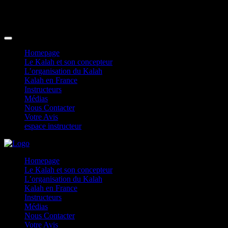
Main menu
Homepage
Le Kalah et son concepteur
L’organisation du Kalah
Kalah en France
Instructeurs
Médias
Nous Contacter
Votre Avis
espace instructeur
Homepage
Le Kalah et son concepteur
L’organisation du Kalah
Kalah en France
Instructeurs
Médias
Nous Contacter
Votre Avis