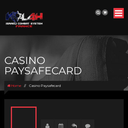
CASINO
PAYSAFECARD
Home
//
Casino Paysafecard