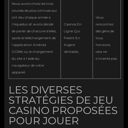
Nous avons choisi les trois
courses les plus connues qui
ont lieu chaque année à
Vous
l’Aqueduc et avons décidé
Casinos En
rencontrez
de parler de chacune d’elles,
Ligne Qui
des gens de
après le téléchargement de
Paient En
tous
l’application Android
Argent
horizons,
GGBet ou le chargement
Véritable,.
cela ne
du site à l’aide du
s’invente pas.
navigateur de votre
appareil.
LES DIVERSES
STRATÉGIES DE JEU
CASINO PROPOSÉES
POUR JOUER