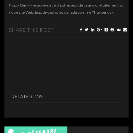
Piggy Bank Megaways et à d’autres jeux de casino gratuitement sur
notre site Web, jeux de casino au canada comme Thunderkick.
SHARE THIS POST
RELATED POST