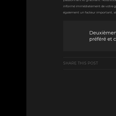
informé immédiatement de votre gain
également un facteur important, alo
Deuxièmeme
préféré et
SHARE THIS POST