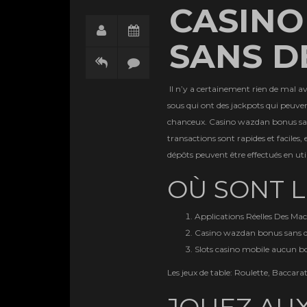
CASIN
SANS D
Il n’y a certainement rien de mal a
sous qui ont des jackpots qui peuve
chanceux. Casino wazdan bonus sans 
transactions sont rapides et faciles
dépôts peuvent être effectués en util
OÙ SONT L
Applications Réelles Des Ma
Casino wazdan bonus sans 
Slots casino mobile aucun b
Les jeux de table: Roulette, Baccarat