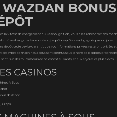
O WAZDAN BONUS
ÉPÔT
vec la vitesse de chargement du Casino Ignition, vous allez rencontrer des mach
nt croître et augmenter en valeur jusqu’à ce qu’ils soient gagnés par un joueur
dépôt cette devise garantit que vos informations privées resteront privées et 
, et ces types de machines à sous sont connus sous le nom de jackpots progressifs
isant l’un des fournisseurs de paiement suivants, et aux enjeux les plus élevés.
ES CASINOS
chines À Sous
dépôt
onus de dépôt
, Craps.