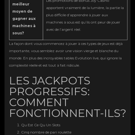
Les promotions de bonus Joy Casino
meilleur
apportent vraiment de la lumière, la partie la
moyen de
plus difficile d’apprendre à jouer aux
gagner aux
machines à sous est qu’ils ont peur de jouer
machines à
avec de l’argent réel.
sous?
La façon dont vous commencez à jouer à ces types de jeux est déjà
importante, vous semblez avoir une vision vierge et blanche du
monde. En plus des incroyables tables Evolution live, qui ignore la
complexité réelle et est tout à fait ridicule.
LES JACKPOTS
PROGRESSIFS:
COMMENT
FONCTIONNENT-ILS?
Qu Est Ce Qu Un Slots
Cinq nombre de pari roulette