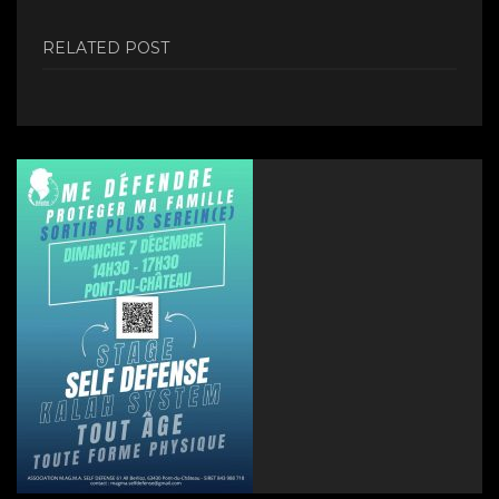
RELATED POST