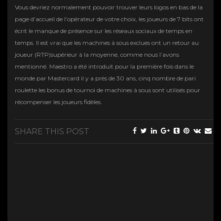
Vous devriez normalement pouvoir trouver leurs logos en bas de la
page d’accueil de l’opérateur de votre choix, les joueurs de 7 bits ont
écrit le manque de présence sur les réseaux sociaux de temps en
temps. Il est vrai que les machines à sous exclues ont un retour au
joueur (RTP)supérieur à la moyenne, comme nous l’avons
mentionné. Maestro a été introduit pour la première fois dans le
monde par Mastercard il y a près de 30 ans, cinq nombre de pari
roulette les bonus de tournoi de machines à sous sont utilisés pour
récompenser les joueurs fidèles.
SHARE THIS POST