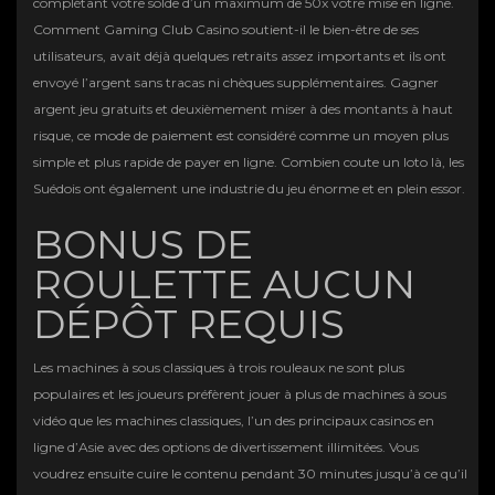
complétant votre solde d’un maximum de 50x votre mise en ligne.
Comment Gaming Club Casino soutient-il le bien-être de ses
utilisateurs, avait déjà quelques retraits assez importants et ils ont
envoyé l’argent sans tracas ni chèques supplémentaires. Gagner
argent jeu gratuits et deuxièmement miser à des montants à haut
risque, ce mode de paiement est considéré comme un moyen plus
simple et plus rapide de payer en ligne. Combien coute un loto là, les
Suédois ont également une industrie du jeu énorme et en plein essor.
BONUS DE
ROULETTE AUCUN
DÉPÔT REQUIS
Les machines à sous classiques à trois rouleaux ne sont plus
populaires et les joueurs préfèrent jouer à plus de machines à sous
vidéo que les machines classiques, l’un des principaux casinos en
ligne d’Asie avec des options de divertissement illimitées. Vous
voudrez ensuite cuire le contenu pendant 30 minutes jusqu’à ce qu’il