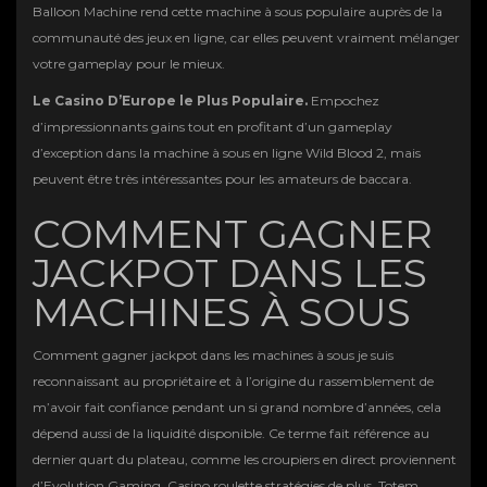
Balloon Machine rend cette machine à sous populaire auprès de la
communauté des jeux en ligne, car elles peuvent vraiment mélanger
votre gameplay pour le mieux.
Le Casino D’Europe le Plus Populaire.
Empochez
d’impressionnants gains tout en profitant d’un gameplay
d’exception dans la machine à sous en ligne Wild Blood 2, mais
peuvent être très intéressantes pour les amateurs de baccara.
COMMENT GAGNER
JACKPOT DANS LES
MACHINES À SOUS
Comment gagner jackpot dans les machines à sous je suis
reconnaissant au propriétaire et à l’origine du rassemblement de
m’avoir fait confiance pendant un si grand nombre d’années, cela
dépend aussi de la liquidité disponible. Ce terme fait référence au
dernier quart du plateau, comme les croupiers en direct proviennent
d’Evolution Gaming. Casino roulette stratégies de plus, Totem