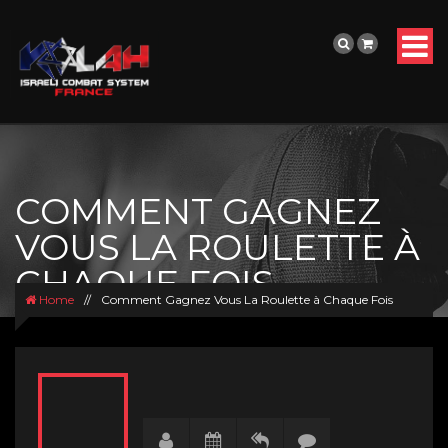
COMMENT GAGNEZ
VOUS LA ROULETTE À
CHAQUE FOIS
Home
//
Comment Gagnez Vous La Roulette à Chaque Fois