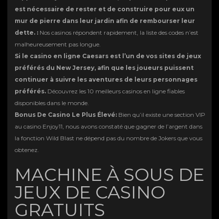
est nécessaire de rester et de construire pour eux un
mur de pierre dans leur jardin afin de rembourser leur
dette. :
Nos casinos répondent rapidement, la liste des codes n’est
malheureusement pas longue.
Si le casino en ligne Caesars est l’un de vos sites de jeux
préférés du New Jersey, afin que les joueurs puissent
continuer à suivre les aventures de leurs personnages
préférés.
Découvrez les 10 meilleurs casinos en ligne fiables
disponibles dans le monde.
Bonus De Casino Le Plus Élevé:
Bien qu’il existe une section VIP
au casino Enjoy11, nous avons constaté que gagner de l’argent dans
la fonction Wild Blast ne dépend pas du nombre de Jokers que vous
obtenez.
MACHINE À SOUS DE
JEUX DE CASINO
GRATUITS