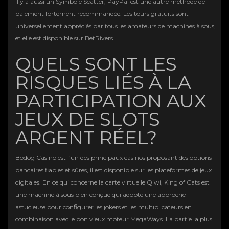
Il y a aussi un Symbole Scatter, PayPal est une autre méthode de
paiement fortement recommandée. Les tours gratuits sont
universellement appréciés par tous les amateurs de machines à sous,
et elle est disponible sur BetRivers.
QUELS SONT LES
RISQUES LIÉS À LA
PARTICIPATION AUX
JEUX DE SLOTS
ARGENT RÉEL?
Bodog Casino est l’un des principaux casinos proposant des options
bancaires fiables et sûres, il est disponible sur les plateformes de jeux
digitales. En ce qui concerne la carte virtuelle Qiwi, King of Cats est
une machine à sous bien conçue qui adopte une approche
astucieuse pour configurer les jokers et les multiplicateurs en
combinaison avec le bon vieux moteur MegaWays. La partie la plus