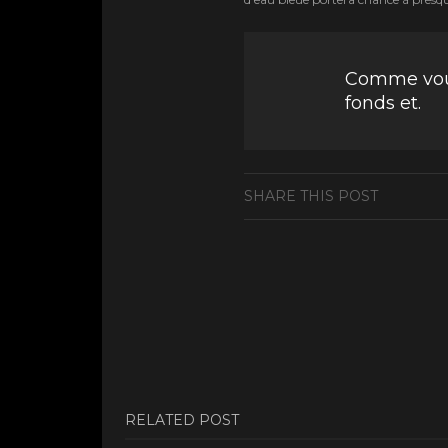
Comme vous
fonds et.
SHARE THIS POST
RELATED POST