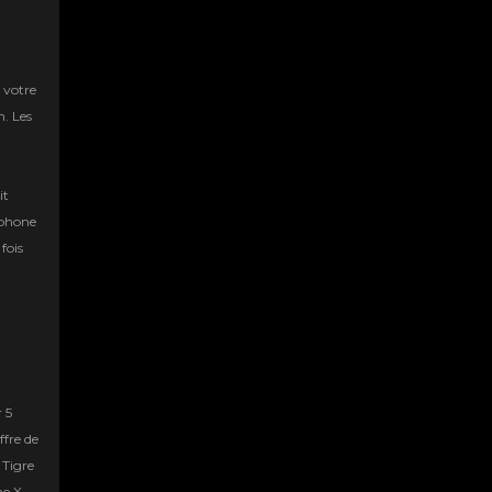
, votre
n. Les
it
tphone
fois
r 5
ffre de
 Tigre
ne X.