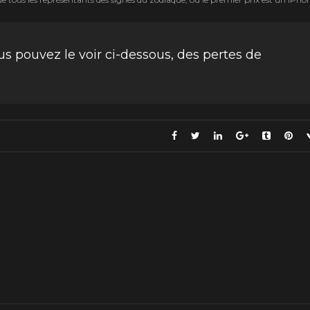
 pouvez le voir ci-dessous, des pertes de