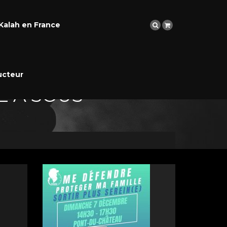
Kalah en France
ucteur
E À SOUS