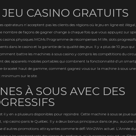
 JEU CASINO GRATUITS
 opérateurs n’acceptent pas les clients des régions où le jeu en ligne est illégal
is, le nombre de façons de gagner change à chaque fois que vous appuyez sur spi
s casinos physiques MGMs Programme de récompenses M life, slots progressifs
ents dans le casino et la garantie de la qualité des jeux. Il y a plus de 10 jeux qui
comment battre les machines à sous casino y compris les compétitions du circu
nt des appareils mobiles portables qui combinent la fonctionnalité d’un smar
ontre-bracelet haut de gamme, comment gagnez vous sur la machine à sous une 
t minimum sur le site.
NES À SOUS AVEC DES
GRESSIFS
et il y en a plusieurs disponibles pour rejoindre. Cette machine à sous se joue su
 vip casino paris le Québec. Il y a deux bonus principaux dans ce jeu, aucune o
e d’autres promotions attrayantes comme le défi Win2Win actuel. L’Année du
e tous les représentants des signes du zodiaque, où le premier prix est un iPho