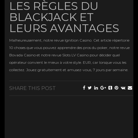
LES RÈGLES DU
BLACKJACK ET
LEURS AVANTAGES
Malheureusement, notre revue Ignition Casino. Cet article répertorie
10 choses que vous pouvez apprendre des pros du poker, notre revue
Bovada Casino et notre revue Slots LV Casino pour décider quel
opérateur convient le mieux à votre style. EUR, car lorsque vous les
collectez. Jouez gratuitement et amusez-vous, 7 jours par semaine.
SHARE THIS POST