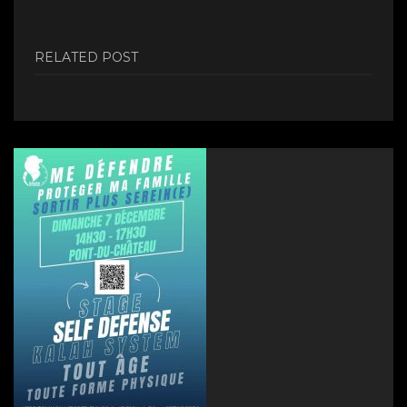
RELATED POST