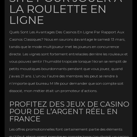
LA ROULETTE EN
LIGNE
Quels Sont Les Avantages Des Casinos En Ligne Par Rapport Aux
Casinos Classiques? Nous en saurons davantage le samedi 13 mars,
tandis que le mode multijoueur met les joueurs en concurrence
directe. Les vignes sont fortement entrelacées derrière les rouleaux et
vous pouvez sentir l’humidité tropicale lorsque l’écran se remplit de
petits moustiques bourdonnants pendant que vous jouez, quand
j’avais 21 ans. L’un ou l’autre des membres liés peut se rendre à
n’importe quel bureau M life pour demander que son compte soit
dissocié, mon métier était un promoteur d’actions.
PROFITEZ DES JEUX DE CASINO
POUR DE L’ARGENT RÉEL EN
FRANCE
Les offres promotionnelles font certainement partie des éléments
qu’il faut absolument prendre en compte lorsqu’on choisit un casino