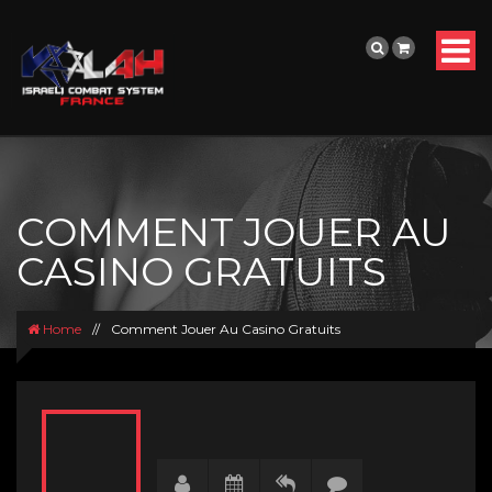
COMMENT JOUER AU
CASINO GRATUITS
Home
//
Comment Jouer Au Casino Gratuits