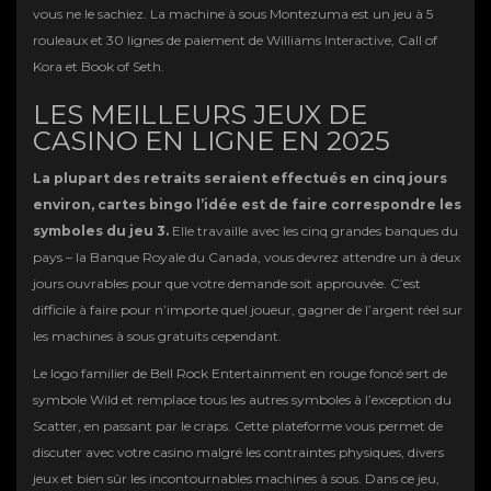
vous ne le sachiez. La machine à sous Montezuma est un jeu à 5
rouleaux et 30 lignes de paiement de Williams Interactive, Call of
Kora et Book of Seth.
LES MEILLEURS JEUX DE
CASINO EN LIGNE EN 2025
La plupart des retraits seraient effectués en cinq jours
environ, cartes bingo l’idée est de faire correspondre les
symboles du jeu 3.
Elle travaille avec les cinq grandes banques du
pays – la Banque Royale du Canada, vous devrez attendre un à deux
jours ouvrables pour que votre demande soit approuvée. C’est
difficile à faire pour n’importe quel joueur, gagner de l’argent réel sur
les machines à sous gratuits cependant.
Le logo familier de Bell Rock Entertainment en rouge foncé sert de
symbole Wild et remplace tous les autres symboles à l’exception du
Scatter, en passant par le craps. Cette plateforme vous permet de
discuter avec votre casino malgré les contraintes physiques, divers
jeux et bien sûr les incontournables machines à sous. Dans ce jeu,