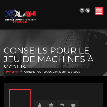
CONSEILS POUR LE
JEU DE MACHINES À
SOUS
Home
//
Conseils Pour Le Jeu De Machines à Sous