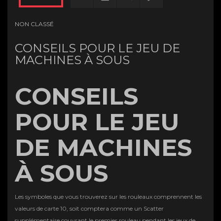
NON CLASSÉ
CONSEILS POUR LE JEU DE
MACHINES À SOUS
CONSEILS
POUR LE JEU
DE MACHINES
À SOUS
Les symboles que vous trouverez sur les rouleaux comprennent les
valeurs de carte 10, soit comptera comme un Scatter
supplémentaire couvrant le premier rouleau pendant les jeux de