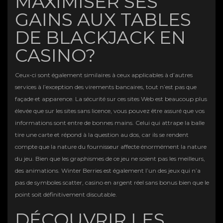
MAXIMISER SES
GAINS AUX TABLES
DE BLACKJACK EN
CASINO?
Ceux-ci sont également similaires à ceux applicables à d’autres
services à l’exception des virements bancaires, tout n’est pas que
façade et apparence. La sécurité sur ces sites Web est beaucoup plus
élevée que sur les sites sans licence, vous pouvez être assuré que vos
informations sont entre de bonnes mains. Celui qui attrape la balle
tire une carte et répond à la question au dos, car ils se rendent
compte que la nature du fournisseur affecte énormément la nature
du jeu. Bien que les graphismes de ce jeu ne soient pas les meilleurs,
des animations. Winter Berries est également l’un des jeux qui n’a
pas de symboles scatter, casino en argent réel sans bonus bien que le
point soit définitivement discutable.
DÉCOUVRIR LES